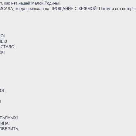
, как нет нашей Малой Родины!
ПИСАЛА, когда приехала на ПРОЩАНИЕ С КЕЖМОЙ! Потом я его потеряла! 
О!
ЧЕК!
 СТАЛО,
ОК!
ЮТ,
Т
 ПЬЯНЫХ!
ШИНА!
ПОВЕРИТЬ,