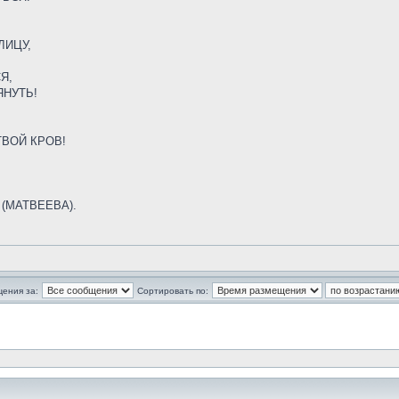
ЛИЦУ,
Я,
НУТЬ!
ТВОЙ КРОВ!
(МАТВЕЕВА).
щения за:
Сортировать по: