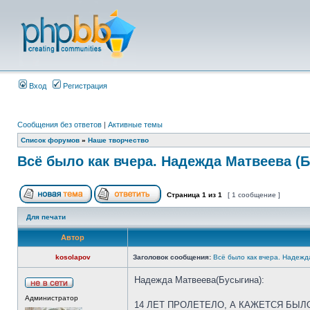
Вход
Регистрация
Сообщения без ответов
|
Активные темы
Список форумов
»
Наше творчество
Всё было как вчера. Надежда Матвеева (
Страница
1
из
1
[ 1 сообщение ]
Для печати
Автор
kosolapov
Заголовок сообщения:
Всё было как вчера. Надежд
Надежда Матвеева(Бусыгина):
Администратор
14 ЛЕТ ПРОЛЕТЕЛО, А КАЖЕТСЯ БЫЛО 