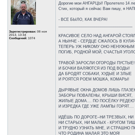
Дорогие мои АНГАРЦЫ! Пролетело 14 лет
Стих, который я сейчас Вам пишу, я НА
- ВСЕ БЫЛО, КАК ВЧЕРА!
___________________________________
Зарегистрирован:
06 ноя
2013, 13:34
КРАСИВОЕ СЕЛО НАД АНГАРОЙ СТОЯЛ
Сообщений:
1074
А НЫНЧЕ - СЕРДЦЕ СЖАЛОСЬ В КУЛА
ТЕПЕРЬ УЖ НИКОМУ ОНО НЕНУЖНЫМ
ПОГИБ, РОДНОЙ МОЙ, СЧАСТЬЯ УГОЛ
ТРАВОЙ ЗАРОСЛИ ОГОРОДЫ ПУСТЫЕ!
И БОЧКИ ВАЛЯЮТСЯ ИЗ ПОД ВОДЫ!
ДА БРОДЯТ СОБАКИ, ХУДЫЕ И ЗЛЫЕ
И РОЯТСЯ РОЕМ МОШКА, КОМАРЫ!
ДЫРЯВЫЕ ОКНА ДОМОВ ЛИШЬ ГЛАЗЕ
ЗАБОРЫ ПОВАЛЕНЫ, КРЫШИ ВИСЯТ,
ЖИЛЫЕ ДОМА.... ПО ПОСЁЛКУ РЕДЕЮ
И ИЗРЕДКА ГДЕ УЖЕ ЛАМПЫ ГОРЯТ....
ИДЁШЬ ПО ДОРОГЕ--НИ ТРЕЗВЫХ, НИ
НИ СТАРЫХ, НИ МАЛЫХ - КРУГОМ ТИ
И ТРУДНО УЗНАТЬ МНЕ, И СТРАШНО 
ЧТО РОДИНА МАЛАЯ ЭТО МОЯ!