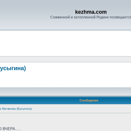
kezhma.com
Сожженной и затопленной Родине посвящаетс
Бусыгина)
Сообщение
а Матвеева (Бусыгина)
ВЧЕРА.....