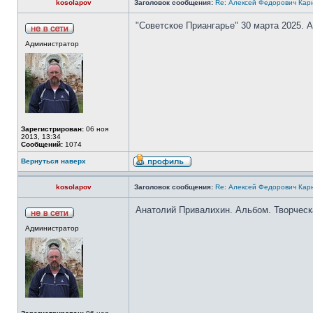
kosolapov
Заголовок сообщения:
Re: Алексей Федорович Кар
"Советское Приангарье" 30 марта 2025.
Администратор
Зарегистрирован:
06 ноя
2013, 13:34
Сообщений:
1074
Вернуться наверх
kosolapov
Заголовок сообщения:
Re: Алексей Федорович Кар
Анатолий Привалихин. Альбом. Творческ
Администратор