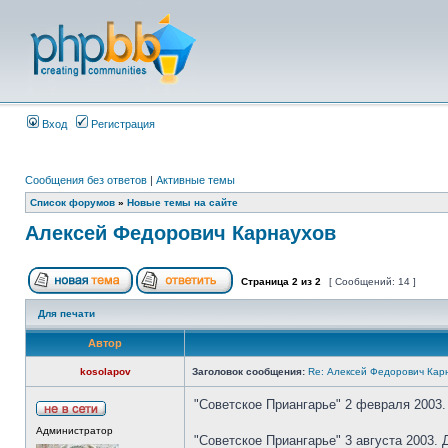
Вход
Регистрация
Сообщения без ответов
|
Активные темы
Список форумов
»
Новые темы на сайте
Алексей Федорович Карнаухов
Страница
2
из
2
[ Сообщений: 14 ]
Для печати
Автор
kosolapov
Заголовок сообщения:
Re: Алексей Федорович Кар
"Советское Приангарье" 2 февраля 2003. 
Администратор
"Советское Приангарье" 3 августа 2003