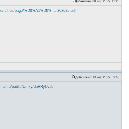
Добавлено:
30 мар 2025, 12:23
.com/files/page/%D0%A1%D0% ... 202025.pdf
Добавлено:
04 апр 2025, 09:50
d.mail.ru/public/Umxy/daRRyUv3s