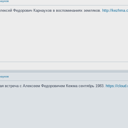
наухов
 Алексей Федорович Карнаухов в воспоминаниях земляков.
http://kezhma
наухов
ая встреча с Алексеем Федоровичем Кежма сентябрь 1983.
https://clou