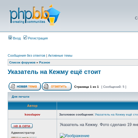
С
Вход
Регистрация
Сообщения без ответов
|
Активные темы
Список форумов
»
Разное
Указатель на Кежму ещё стоит
Страница
1
из
1
[ Сообщений: 5 ]
Для печати
Автор
kosolapov
Заголовок сообщения:
Указатель на Кежму ещё ст
Указатель на Кежму. Фото сделано 19 ян
Администратор