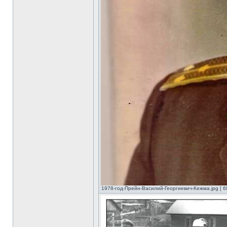
1978-год-Прейн-Василий-Георгиевич-Кежма.jpg [ 6