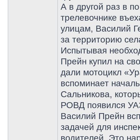
А в другой раз в п
трелевочнике въех
улицам, Василий Г
за территорию сел
Испытывая необход
Прейн купил на св
дали мотоцикл «Ур
вспоминает началь
Сальникова, котор
РОВД появился УАЗ
Василий Прейн всп
задачей для инспе
водителей. Это на