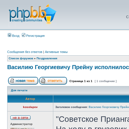
С
Вход
Регистрация
Сообщения без ответов
|
Активные темы
Список форумов
»
Поздравления
Василию Георгиевичу Прейну исполнилось
Страница
1
из
1
[ 1 сообщение ]
Для печати
Автор
kosolapov
Заголовок сообщения:
Василию Георгиевичу Прейн
"Советское Прианг
Администратор