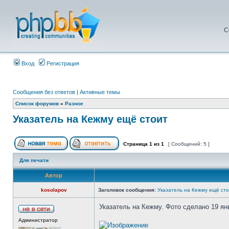
С
Вход
Регистрация
Сообщения без ответов
|
Активные темы
Список форумов
»
Разное
Указатель на Кежму ещё стоит
Страница
1
из
1
[ Сообщений: 5 ]
Для печати
Автор
kosolapov
Заголовок сообщения:
Указатель на Кежму ещё ст
Указатель на Кежму. Фото сделано 19 ян
Администратор