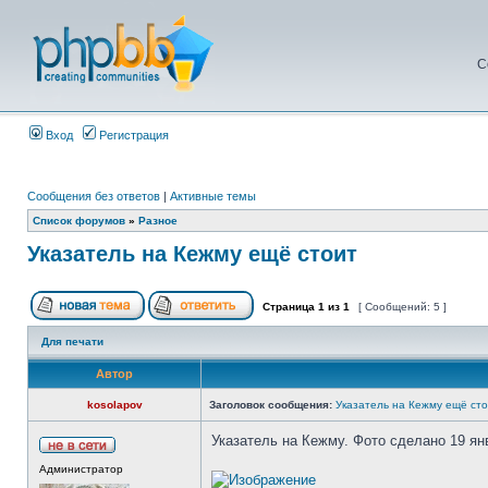
С
Вход
Регистрация
Сообщения без ответов
|
Активные темы
Список форумов
»
Разное
Указатель на Кежму ещё стоит
Страница
1
из
1
[ Сообщений: 5 ]
Для печати
Автор
kosolapov
Заголовок сообщения:
Указатель на Кежму ещё ст
Указатель на Кежму. Фото сделано 19 ян
Администратор