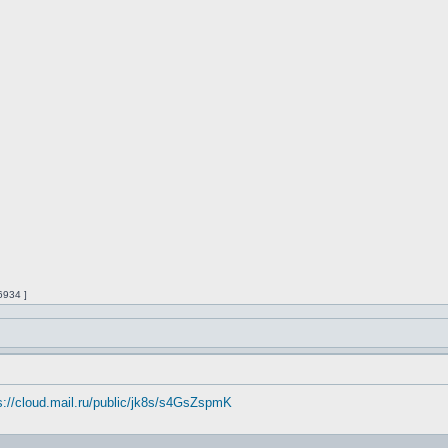
6934 ]
s://cloud.mail.ru/public/jk8s/s4GsZspmK