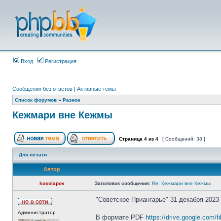
Вход
Регистрация
Сообщения без ответов
|
Активные темы
Список форумов
»
Разное
Кежмари вне Кежмы
Страница
4
из
4
[ Сообщений: 38 ]
Для печати
Автор
kosolapov
Заголовок сообщения:
Re: Кежмари вне Кежмы
"Советское Приангарье" 31 декабря 2023
Администратор
В формате PDF
https://drive.google.com/f