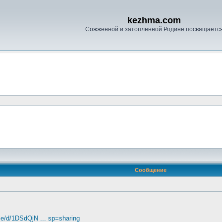
kezhma.com
Сожженной и затопленной Родине посвящаетс
Сообщение
ile/d/1DSdQjN ... sp=sharing