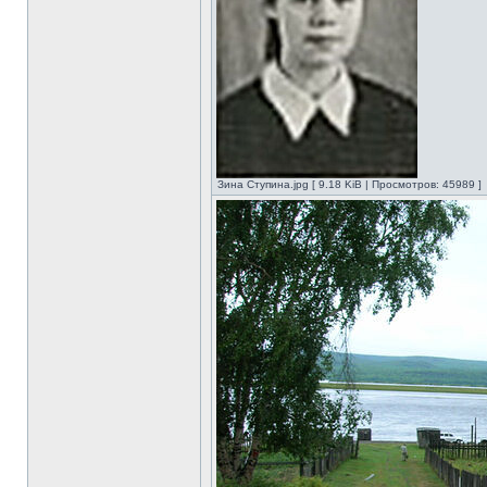
Зина Ступина.jpg [ 9.18 KiB | Просмотров: 45989 ]