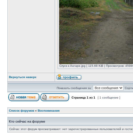
Спуск к Ангаре.jpg [ 115.68 KiB | Просмотров: 4598
Вернуться наверх
Показать сообщения за:
Сорти
Страница
1
из
1
[ 1 сообщение ]
Список форумов
»
Воспоминания
Кто сейчас на форуме
Сейчас этот форум просматривают: нет зарегистрированных пользователей и гости: