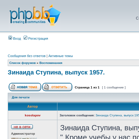
С
Вход
Регистрация
Сообщения без ответов
|
Активные темы
Список форумов
»
Воспоминания
Зинаида Ступина, выпуск 1957.
Страница
1
из
1
[ 1 сообщение ]
Для печати
Автор
kosolapov
Заголовок сообщения:
Зинаида Ступина, выпуск 19
Зинаида Ступина, вып
Администратор
" Кроме учебы у нас п