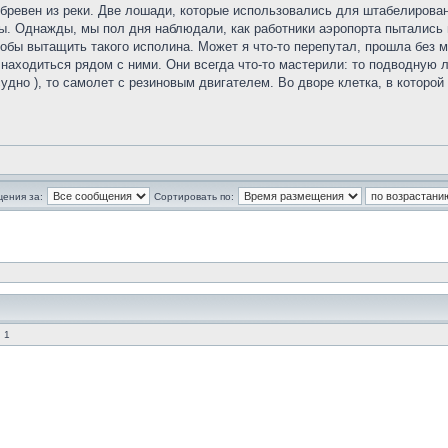
ревен из реки. Две лошади, которые использовались для штабелирова
. Однажды, мы пол дня наблюдали, как работники аэропорта пытались в
обы вытащить такого исполина. Может я что-то перепутал, прошла без м
аходиться рядом с ними. Они всегда что-то мастерили: то подводную ло
удно ), то самолет с резиновым двигателем. Во дворе клетка, в которой
щения за:
Сортировать по:
 1