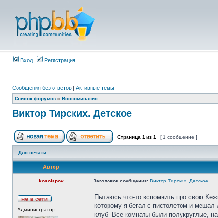
Вход
Регистрация
Сообщения без ответов
|
Активные темы
Список форумов
»
Воспоминания
Виктор Тирских. Детское
Страница
1
из
1
[ 1 сообщение ]
Для печати
Автор
kosolapov
Заголовок сообщения:
Виктор Тирских. Детское
Пытаюсь что-то вспомнить про свою Кежм
которому я бегал с пистолетом и мешал 
Администратор
клуб. Все комнаты были полукруглые, на