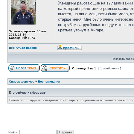
Женщины работающие на вылавливании б
на который прилетали огромные самолеты
пыхтел, но явно мощности было мало, чт
старше меня. Мне было очень интересно н
по трубам загружённых в воду и толкал с
братьев утонул в Ангаре.
Зарегистрирован:
06 ноя
2013, 13:34
Сообщений:
1074
Вернуться наверх
Показать сооб
Страница
1
из
1
[ 1 сообщение ]
Список форумов
»
Воспоминания
Кто сейчас на форуме
Сейчас этот форум просматривают: нет зарегистрированных пользователей и гости:
Найти: