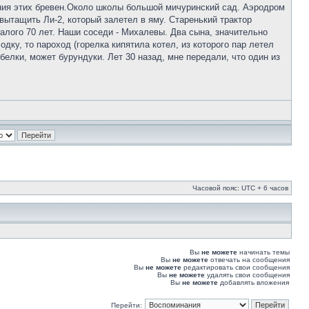
ния этих бревен.Около школы большой мичуринский сад. Аэродром
ытащить Ли-2, который залетел в яму. Старенький трактор
алого 70 лет. Наши соседи - Михалевы. Два сына, значительно
дку, то пароход (горелка кипятила котел, из которого пар летел
 белки, может бурундуки. Лет 30 назад, мне передали, что один из
Часовой пояс: UTC + 6 часов
Вы
не можете
начинать темы
Вы
не можете
отвечать на сообщения
Вы
не можете
редактировать свои сообщения
Вы
не можете
удалять свои сообщения
Вы
не можете
добавлять вложения
Перейти: