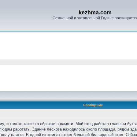
kezhma.com
Сожженной и затопленной Родине посвящаетс
Сообщение
у, и только какие-то обрывки в памяти. Мой отец работал главным бух
людям работать. Здание лесхоза находилось около площади, рядом здан
 полу плитка. В одной из комнат стоял большой бильярдный стол. Сейчас