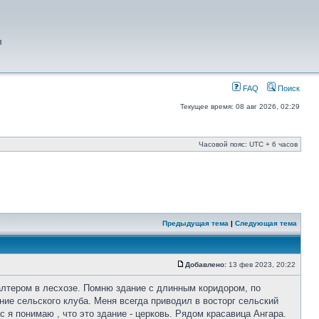
я
FAQ
Поиск
Текущее время: 08 авг 2026, 02:29
Часовой пояс: UTC + 6 часов
Предыдущая тема
|
Следующая тема
Добавлено:
13 фев 2023, 20:22
галтером в лесхозе. Помню здание с длинным коридором, по
ие сельского клуба. Меня всегда приводил в восторг сельский
 я понимаю , что это здание - церковь. Рядом красавица Ангара.