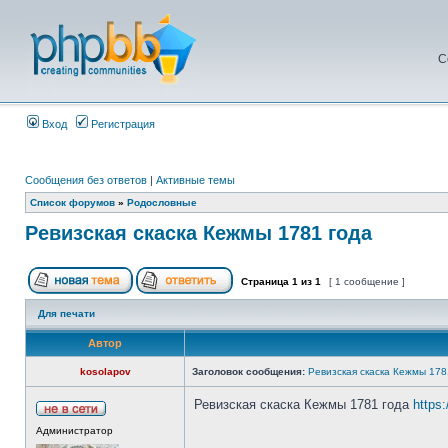
С
Вход
Регистрация
Сообщения без ответов
|
Активные темы
Список форумов
»
Родословные
Ревизская скаска Кежмы 1781 года
Страница
1
из
1
[ 1 сообщение ]
Для печати
Автор
kosolapov
Заголовок сообщения:
Ревизская скаска Кежмы 178
Ревизская скаска Кежмы 1781 года
https
Администратор