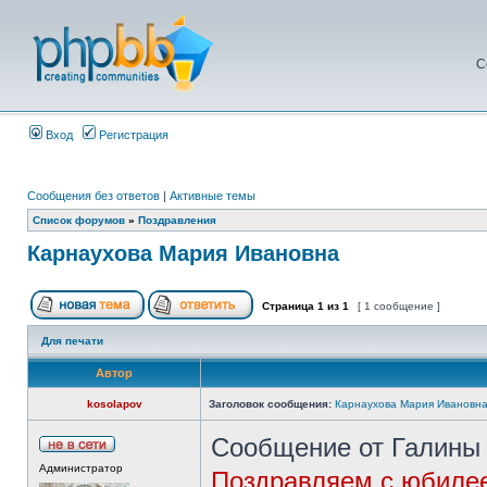
С
Вход
Регистрация
Сообщения без ответов
|
Активные темы
Список форумов
»
Поздравления
Карнаухова Мария Ивановна
Страница
1
из
1
[ 1 сообщение ]
Для печати
Автор
kosolapov
Заголовок сообщения:
Карнаухова Мария Ивановн
Сообщение от Галины
Администратор
Поздравляем с юбилее