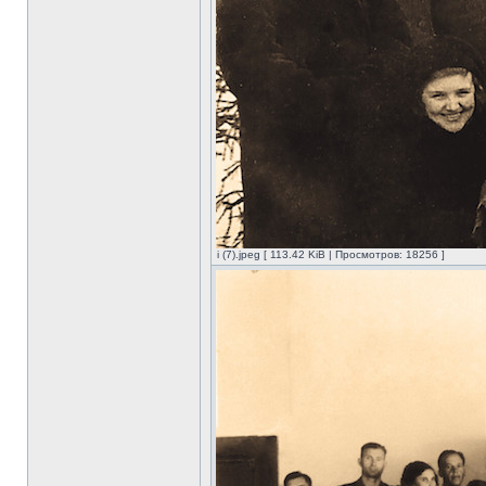
i (7).jpeg [ 113.42 KiB | Просмотров: 18256 ]