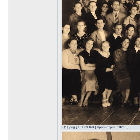
i (1).jpeg [ 151.69 KiB | Просмотров: 18256 ]