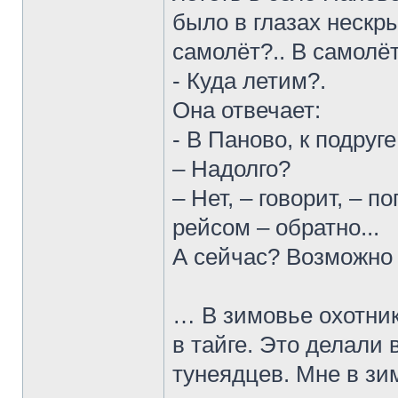
было в глазах нескр
самолёт?.. В самолё
- Куда летим?.
Она отвечает:
- В Паново, к подруге
– Надолго?
– Нет, – говорит, – 
рейсом – обратно...
А сейчас? Возможно 
… В зимовье охотни
в тайге. Это делали 
тунеядцев. Мне в зи