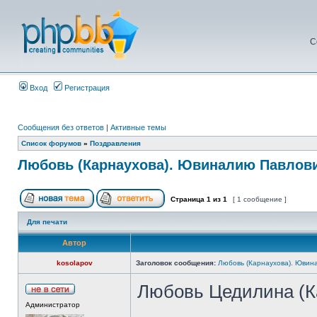
С
Вход
Регистрация
Сообщения без ответов
|
Активные темы
Список форумов
»
Поздравления
Любовь (Карнаухова). Ювиналию Павлови
Страница
1
из
1
[ 1 сообщение ]
Для печати
Автор
kosolapov
Заголовок сообщения:
Любовь (Карнаухова). Ювин
Любовь Цедилина (Ка
Администратор