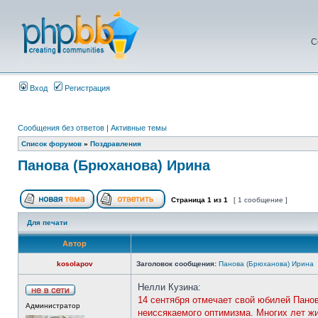
С
Вход
Регистрация
Сообщения без ответов
|
Активные темы
Список форумов
»
Поздравления
Панова (Брюханова) Ирина
Страница
1
из
1
[ 1 сообщение ]
Для печати
Автор
kosolapov
Заголовок сообщения:
Панова (Брюханова) Ирина
Нелли Кузина:
14 сентября отмечает свой юбилей Пано
Администратор
неиссякаемого оптимизма. Многих лет жи