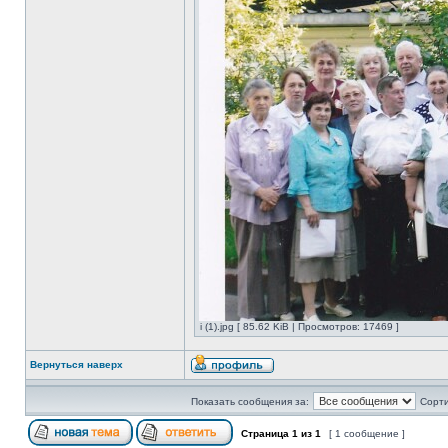
i (1).jpg [ 85.62 KiB | Просмотров: 17469 ]
Вернуться наверх
Показать сообщения за:
Сорти
Страница
1
из
1
[ 1 сообщение ]