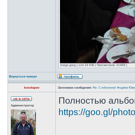
image.jpeg [ 124.33 KiB | Просмотров: 31989 ]
Вернуться наверх
kosolapov
Заголовок сообщения:
Re: С юбилеем! Федяев Юве
Полностью альбо
Администратор
https://goo.gl/pho