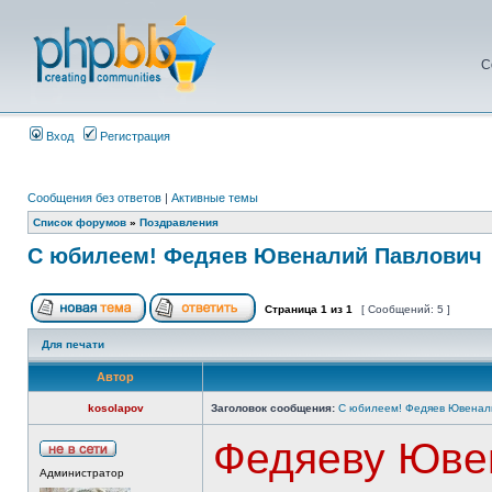
С
Вход
Регистрация
Сообщения без ответов
|
Активные темы
Список форумов
»
Поздравления
С юбилеем! Федяев Ювеналий Павлович
Страница
1
из
1
[ Сообщений: 5 ]
Для печати
Автор
kosolapov
Заголовок сообщения:
С юбилеем! Федяев Ювенал
Федяеву Ювен
Администратор