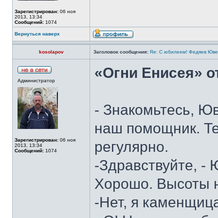
Зарегистрирован:
06 ноя
2013, 13:34
Сообщений:
1074
Вернуться наверх
kosolapov
Заголовок сообщения:
Re: С юбилеем! Федяев Юве
«Огни Енисея» от
Администратор
- Знакомьтесь, Ю
наш помощник. Т
Зарегистрирован:
06 ноя
регулярно.
2013, 13:34
Сообщений:
1074
-Здравствуйте, -
Хорошо. Высоты 
-Нет, я каменщи