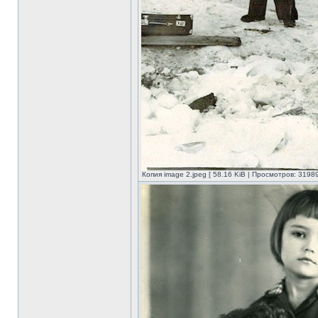
Копия image 2.jpeg [ 58.16 KiB | Просмотров: 31989