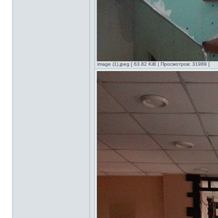
image (1).jpeg [ 63.82 KiB | Просмотров: 31989 ]