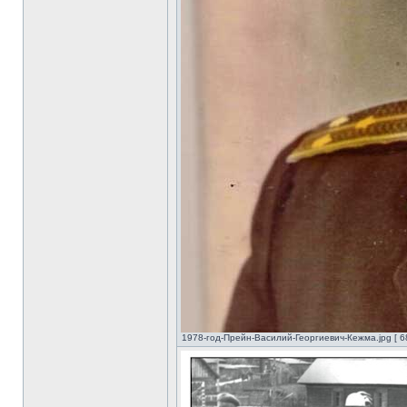
1978-год-Прейн-Василий-Георгиевич-Кежма.jpg [ 6