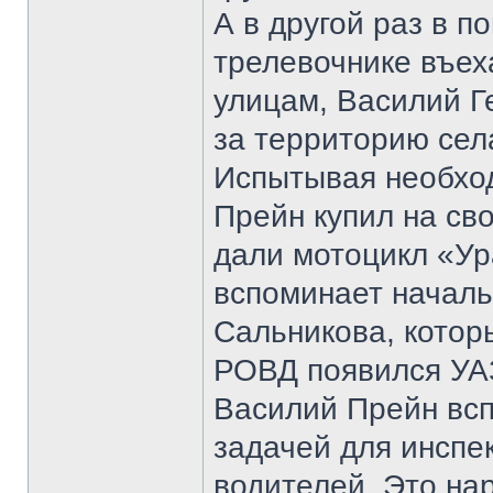
А в другой раз в п
трелевочнике въех
улицам, Василий Г
за территорию сел
Испытывая необход
Прейн купил на св
дали мотоцикл «Ур
вспоминает началь
Сальникова, котор
РОВД появился УАЗ
Василий Прейн всп
задачей для инспе
водителей. Это на