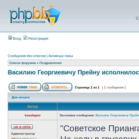
С
Вход
Регистрация
Сообщения без ответов
|
Активные темы
Список форумов
»
Поздравления
Василию Георгиевичу Прейну исполнилось
Страница
1
из
1
[ 1 сообщение ]
Для печати
Автор
kosolapov
Заголовок сообщения:
Василию Георгиевичу Прейн
"Советское Прианг
Администратор