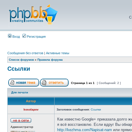
С
Вход
Регистрация
Сообщения без ответов
|
Активные темы
Список форумов
»
Правила форума
Ссылки
Страница
1
из
1
[ Сообщений: 2 ]
Для печати
Автор
kosolapov
Заголовок сообщения:
Ссылки
Как известно Google+ приказала долго ж
я всё восстановлю. Если вдруг Вы обна
Администратор
http://kezhma.com/Napisat-nam
или прямо 