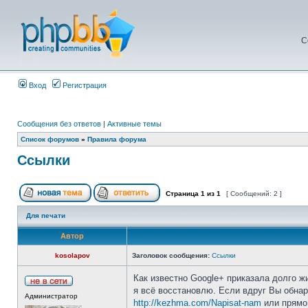
С
Вход
Регистрация
Сообщения без ответов
|
Активные темы
Список форумов
»
Правила форума
Ссылки
Страница
1
из
1
[ Сообщений: 2 ]
Для печати
Автор
kosolapov
Заголовок сообщения:
Ссылки
Как известно Google+ приказала долго ж
я всё восстановлю. Если вдруг Вы обна
Администратор
http://kezhma.com/Napisat-nam
или прямо 