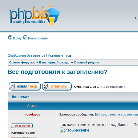
С
Вход
Регистрация
Сообщения без ответов
|
Активные темы
Список форумов
»
Ваш первый раздел
»
О нашей родине
Всё подготовили к затоплению?
Страница
1
из
1
[ 1 сообщение ]
Для печати
Автор
kosolapov
Заголовок сообщения:
Всё подготовили к затопле
Так зачистили кежемское кладбище.... Ф
Администратор