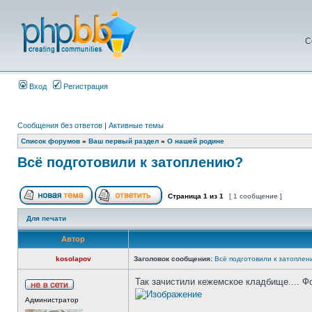
С
Вход
Регистрация
Сообщения без ответов
|
Активные темы
Список форумов
»
Ваш первый раздел
»
О нашей родине
Всё подготовили к затоплению?
Страница
1
из
1
[ 1 сообщение ]
Для печати
Автор
kosolapov
Заголовок сообщения:
Всё подготовили к затопле
Так зачистили кежемское кладбище.... Ф
Администратор