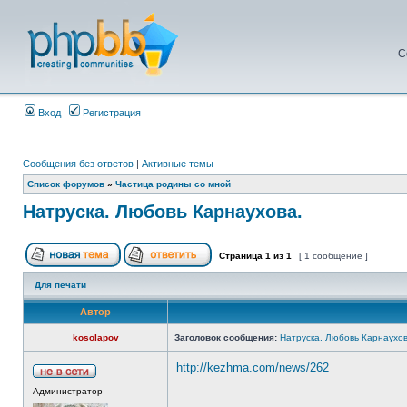
С
Вход
Регистрация
Сообщения без ответов
|
Активные темы
Список форумов
»
Частица родины со мной
Натруска. Любовь Карнаухова.
Страница
1
из
1
[ 1 сообщение ]
Для печати
Автор
kosolapov
Заголовок сообщения:
Натруска. Любовь Карнаухов
http://kezhma.com/news/262
Администратор