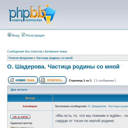
Вход
Регистрация
Сообщения без ответов
|
Активные темы
Список форумов
»
Частица родины со мной
О. Шадерова. Частица родины со мной
Страница
1
из
1
[ 1 сообщение ]
Для печати
Автор
kosolapov
Заголовок сообщения:
О. Шадерова. Частица роди
«Мы есть то, что мы помним и ждём»,- п
сердце от тоски по малой родине.
Администратор