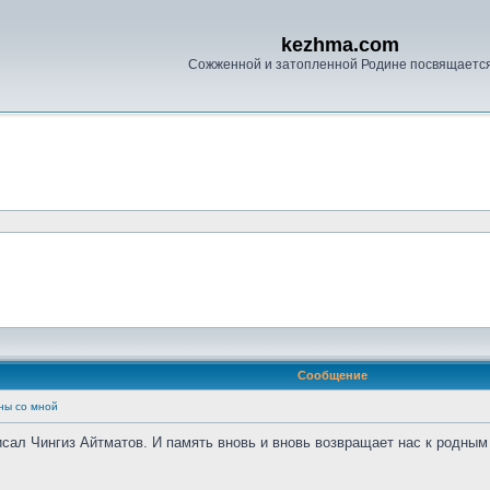
kezhma.com
Сожженной и затопленной Родине посвящаетс
Сообщение
ны со мной
исал Чингиз Айтматов. И память вновь и вновь возвращает нас к родным