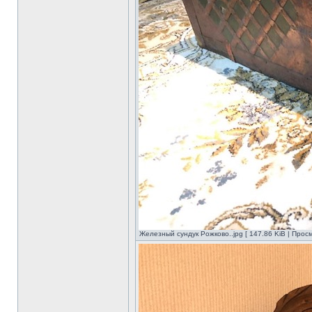
Железный сундук Рожково..jpg [ 147.86 KiB | Прос