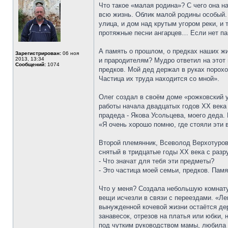
Что такое «малая родина»? С чего она н
всю жизнь. Облик малой родины особый. 
улица, и дом над крутым угором реки, и 
протяжные песни ангарцев… Если нет пам
А память о прошлом, о предках наших ж
Зарегистрирован:
06 ноя
2013, 13:34
и прародителям? Мудро ответил на этот 
Сообщений:
1074
предков. Мой дед держал в руках порох
Частица их труда находится со мной».
Олег создал в своём доме «рожковский у
работы начала двадцатых годов XX века 
прадеда - Якова Усольцева, моего деда.
«Я очень хорошо помню, где стояли эти 
Второй племянник, Всеволод Верхотуров
снятый в тридцатые годы XX века с разр
- Что значат для тебя эти предметы?
- Это частица моей семьи, предков. Пам
Что у меня? Создала небольшую комнату 
вещи исчезли в связи с переездами. «Леш
вынужденной кочевой жизни остаётся де
занавесок, отрезов на платья или юбки, 
под чутким руководством мамы, любила 