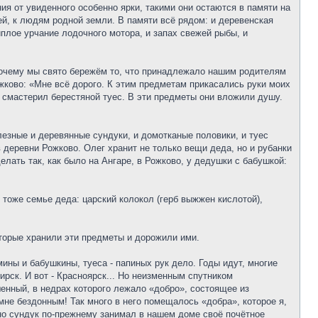
ия от увиденного особенно ярки, такими они остаются в памяти на
ей, к людям родной земли. В памяти всё рядом: и деревенская
иплое урчание лодочного мотора, и запах свежей рыбы, и
Почему мы свято бережём то, что принадлежало нашим родителям
жково: «Мне всё дорого. К этим предметам прикасались руки моих
 смастерил берестяной туес. В эти предметы они вложили душу.
лезные и деревянные сундуки, и домотканые половики, и туес
 деревни Рожково. Олег хранит не только вещи деда, но и рубанки
лать так, как было на Ангаре, в Рожково, у дедушки с бабушкой:
оже семье деда: царский колокол (герб выжжен кислотой),
оторые хранили эти предметы и дорожили ими.
ны и бабушкины, туеса - папиных рук дело. Годы идут, многие
ирск. И вот - Красноярск... Но неизменным спутником
енный, в недрах которого лежало «добро», состоящее из
 мне бездонным! Так много в него помещалось «добра», которое я,
но сундук по-прежнему занимал в нашем доме своё почётное