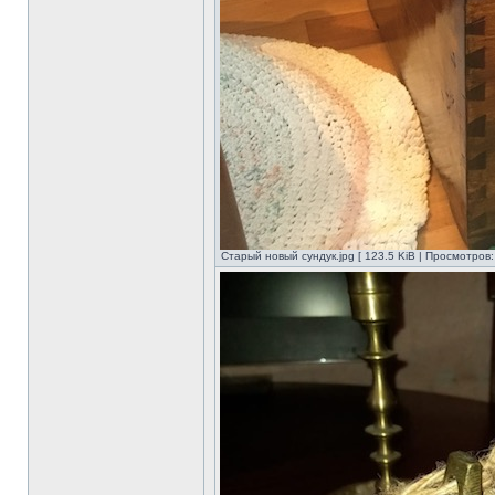
Старый новый сундук.jpg [ 123.5 KiB | Просмотров: