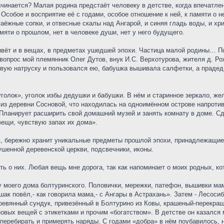
ачинается? Малая родина предстаёт человеку в детстве, когда впечатлен
Особое и восприятие её с годами, особое отношение к ней, к памяти о н
таёжные сопки, и отвесные скалы над Ангарой, и синяя гладь воды, и хр
яти о прошлом, нет в человеке души, нет у него будущего.
ивёт и в вещах, в предметах ушедшей эпохи. Частица малой родины… 
вопрос мой племянник Олег Дутов, внук И.С. Верхотурова, жителя д. Ро
овую натруску и пользовался ею, бабушка вышивала салфетки, а прадед
голок», уголок избы дедушки и бабушки. В нём и старинное зеркало, же
из деревни Сосновой, что находилась на одноимённом острове напротив
 Планирует расширить свой домашний музей и занять комнату в доме. Сде
вещи, чувствую запах их дома».
, бережно хранит уникальные предметы прошлой эпохи, принадлежащие т
ушенной деревенской церкви, подсвечники, иконы.
ять о них. Любая вещь мне дорога, так как напоминает о моих родных, к
моего дома болтуринского. Половички, мережки, патефон, вышивки мами
ак повёл,- как говорила мама,- с Ангары в Астрахань». Затем - Лесосиб
ревянный сундук, привезённый в Болтурино из Ковы, крашеный-перекраш
новых вещей с этикетками и прочим «богатством». В детстве он казался
перебирать и примерять наряды. С годами «добра» в нём поубавилось, 