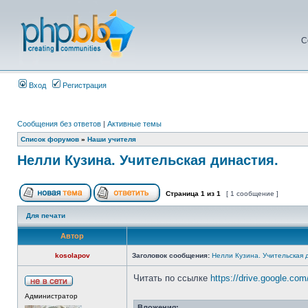
С
Вход
Регистрация
Сообщения без ответов
|
Активные темы
Список форумов
»
Наши учителя
Нелли Кузина. Учительская династия.
Страница
1
из
1
[ 1 сообщение ]
Для печати
Автор
kosolapov
Заголовок сообщения:
Нелли Кузина. Учительская 
Читать по ссылке
https://drive.google.com
Администратор
Вложения: