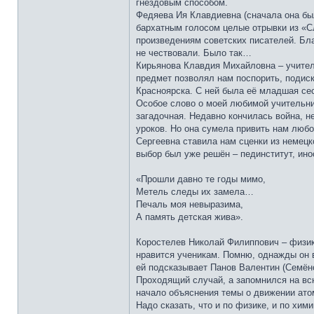
гнездовым способом.
Федяева Ия Клавдиевна (сначала она был
бархатным голосом целые отрывки из «С
произведениям советских писателей. Бла
не чествовали. Было так…
Кирьянова Клавдия Михайловна – учитель
предмет позволял нам поспорить, подиску
Красноярска. С ней была её младшая сес
Особое слово о моей любимой учительниц
загадочная. Недавно кончилась война, н
уроков. Но она сумела привить нам любо
Сергеевна ставила нам сценки из немецк
выбор был уже решён – пединститут, ино
«Прошли давно те годы мимо,
Метель следы их замела…
Печаль моя невыразима,
А память детская жива».
Коростелев Николай Филиппович – физик.
нравится ученикам. Помню, однажды он вы
ей подсказывает Панов Валентин (Семёнов
Проходящий случай, а запомнился на вс
начало объяснения темы о движении атом
Надо сказать, что и по физике, и по хи