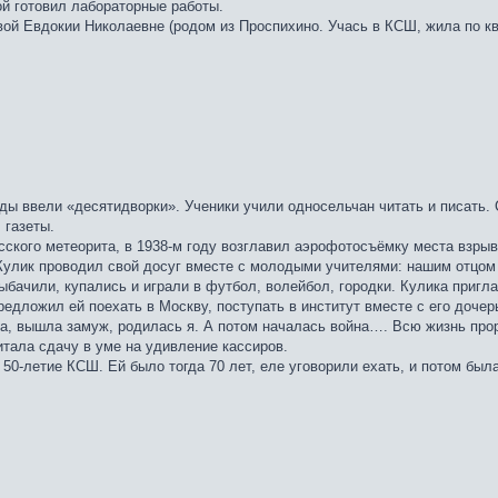
ой готовил лабораторные работы.
вой Евдокии Николаевне (родом из Проспихино. Учась в КСШ, жила по кв
оды ввели «десятидворки». Ученики учили односельчан читать и писать. 
 газеты.
сского метеорита, в 1938-м году возглавил аэрофотосъёмку места взры
 Кулик проводил свой досуг вместе с молодыми учителями: нашим отцо
бачили, купались и играли в футбол, волейбол, городки. Кулика пригл
редложил ей поехать в Москву, поступать в институт вместе с его дочер
са, вышла замуж, родилась я. А потом началась война…. Всю жизнь про
итала сдачу в уме на удивление кассиров.
50-летие КСШ. Ей было тогда 70 лет, еле уговорили ехать, и потом был