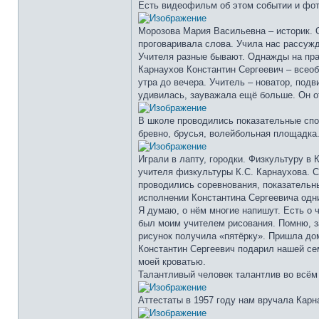
Есть видеофильм об этом событии и фото
Морозова Мария Васильевна – историк. О
проговаривала слова. Учила нас рассужд
Учителя разные бывают. Однажды на прак
Карнаухов Константин Сергеевич – всеоб
утра до вечера. Учитель – новатор, подв
удивилась, зауважала ещё больше. Он от
В школе проводились показательные спор
бревно, брусья, волейбольная площадка
Играли в лапту, городки. Физкультуру в
учителя физкультуры К.С. Карнаухова. С
проводились соревнования, показательны
исполнении Константина Сергеевича одн
Я думаю, о нём многие напишут. Есть о ч
был моим учителем рисования. Помню, зах
рисунок получила «пятёрку». Пришла дом
Константин Сергеевич подарил нашей сем
моей кроватью.
Талантливый человек талантлив во всём 
Аттестаты в 1957 году нам вручала Карн