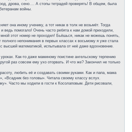
ород, дрова, сено…. А стопы тетрадей проверять! В общем, была
 Ветеранам войны.
яет она иному ученику, а тот никак в толк не возьмёт. Тогда
 и ведь помогало! Очень часто ребята к нам домой приходили,
мной этот номер не проходил! Бьёшься, никак не можешь понять,
от полного непонимания в первых классах к восьмому я уже стала
 с высшей математикой, испытывала от неё даже вдохновение.
а уроках. Как-то даже маминому поистине ангельскому терпению
другой раз совсем ему ухо оторвать. И что же? Закончил не только
расоту, любить её и создавать своими руками. Как и папа, мама
», «Всадник без головы». Читала своему классу вслух.
ку». Часто мы ходили в гости к Косолаповым. Дети рисовали,