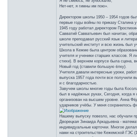
Я не смеюсь, не зубоскалю,
Нет-нет, я гимны им пою».
Директором школы 1950 – 1954 годов был
первые годы войны по приказу Сталина у
1945 году работал директором Проспихин
Савватий Савватьевич был начитан, обра
школе преподавал русский язык и литера
учительский институт и всю жизнь был у
Школа в Кежме была центром образовани
учителя и ученики старших классов. Я л
стихи). В верхнем корпусе была сцена, 
Новый год (ставили большую ёлку).
Учителя давали интересные уроки, рабо
выпуска 1957 года почти все получили 
и с благодарностью.
Завучем школы многие годы была Косолап
был в надёжных руках, Сегодня, когда я 
организован на высшем уровне. Анна Фё
ударников учёбы. У меня сохранилось ф
Нашему выпуску повезло, нас обучали п
Дворецкая Зинаида Аркадьевна - матема
индивидуальные карточки. Многое делал
нами на строительстве Кежемской ГЭС (1