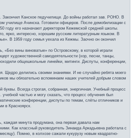
ь. Закончил Канское педучилище. До войны работал зав. РОНО. В
нном училище Ачинска. Готовили офицеров. После демобилизации с
1950 году его назначают директором Кежемской средней школы.
то, ярко, интересно, хорошим русским литературным языком. В
рье». В 1959 году семья уехала из Кежмы. Заочно он окончил
, «Без вины виноватые» по Островскому, в которой играли
нцерт художественной самодеятельности (хор, песни, танцы,
 проходили общешкольные линейки, митинги. Диспуты, конференции,
ия. Щедро делились своими знаниями. И не случайно ребята моего
сников мы обязательно вспоминаем наших учителей добрым словом
й буквы. Всегда строгая, собранная, энергичная. Учебный процесс
. учебной частью и могу сказать, что процесс обучения был
матические конференции, диспуты по темам, слёты отличников и
ми в Красноярск.
ь, каждая минута продумана, она первая давала нам
пкими. Как классный руководитель Зинаида Аркадьевна работала с
 месяцу). Помню, в колхозе сажали кукурузу новым квадратно-