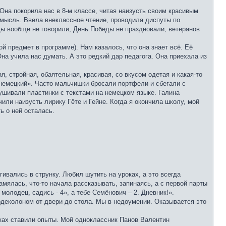
Она покорила нас в 8-м классе, читая наизусть своим красивым
 мысль. Ввела внеклассное чтение, проводила диспуты по
ды вообще не говорили, День Победы не праздновали, ветеранов
й предмет в программе). Нам казалось, что она знает всё. Её
Она учила нас думать. А это редкий дар педагога. Она приехала из
, стройная, обаятельная, красивая, со вкусом одетая и какая-то
 немецкий». Часто мальчишки бросали портфели и сбегали с
лушивали пластинки с текстами на немецком языке. Галина
или наизусть лирику Гёте и Гейне. Когда я окончила школу, мой
ь о ней осталась.
ивались в струнку. Любил шутить на уроках, а это всегда
амялась, что-то начала рассказывать, запинаясь, а с первой парты
молодец, садись - 4», а тебе Семёнович – 2. Дневник!».
деколоном от двери до стола. Мы в недоумении. Оказывается это
роках ставили опыты. Мой одноклассник Панов Валентин