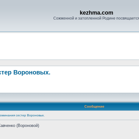
kezhma.com
Сожженной и затопленной Родине посвящаетс
стер Вороновых.
Сообщение
поминания сестер Вороновых.
авченко (Вороновой)