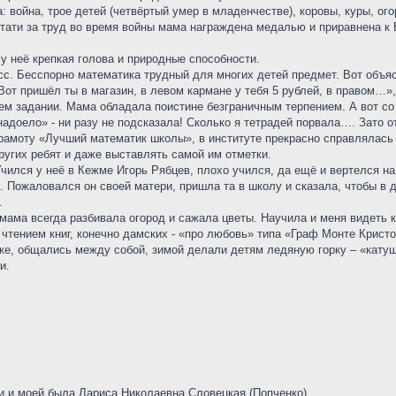
: война, трое детей (четвёртый умер в младенчестве), коровы, куры, ог
Кстати за труд во время войны мама награждена медалью и приравнена к
у неё крепкая голова и природные способности.
сс. Бесспорно математика трудный для многих детей предмет. Вот объясн
Вот пришёл ты в магазин, в левом кармане у тебя 5 рублей, в правом…»,
м задании. Мама обладала поистине безграничным терпением. А вот со 
надоело» - ни разу не подсказала! Сколько я тетрадей порвала…. Зато 
грамоту «Лучший математик школы», в институте прекрасно справлялась
угих ребят и даже выставлять самой им отметки.
Учился у неё в Кежме Игорь Рябцев, плохо учился, да ещё и вертелся н
а. Пожаловался он своей матери, пришла та в школу и сказала, чтобы в 
.
мама всегда разбивала огород и сажала цветы. Научила и меня видеть к
тением книг, конечно дамских - «про любовь» типа «Граф Монте Кристо
ке, общались между собой, зимой делали детям ледяную горку – «катуш
и.
и и моей была Лариса Николаевна Словецкая (Попченко).