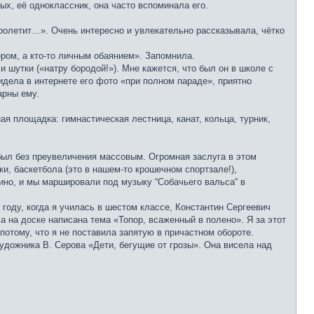
ых, её одноклассник, она часто вспоминала его.
ролетит…». Очень интересно и увлекательно рассказывала, чётко
ром, а кто-то личным обаянием». Запомнила.
 шутки («натру бородой!»). Мне кажется, что был он в школе с
видела в интернете его фото «при полном параде», приятно
арны ему.
 площадка: гимнастическая лестница, канат, кольца, турник,
 был без преувеличения массовым. Огромная заслуга в этом
и, баскетбола (это в нашем-то крошечном спортзале!),
ино, и мы маршировали под музыку “Собачьего вальса“ в
 году, когда я училась в шестом классе, Константин Сергеевич
 а на доске написана тема «Топор, всаженный в полено». Я за этот
потому, что я не поставила запятую в причастном обороте.
удожника В. Серова «Дети, бегущие от грозы». Она висела над