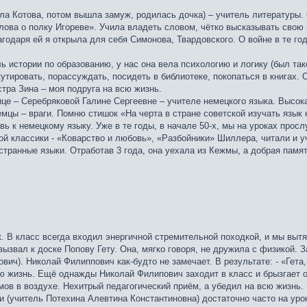
а Котова, потом вышла замуж, родилась дочка) – учитель литературы. 
лова о полку Игореве». Учила владеть словом, чётко высказывать свою
годаря ей я открыла для себя Симонова, Твардовского. О войне в те го
 истории по образованию, у нас она вела психологию и логику (был тако
тировать, порассуждать, посидеть в библиотеке, покопаться в книгах. 
тра Зина – моя подруга на всю жизнь.
е – Серебряковой Галине Сергеевне – учителе немецкого языка. Высокая
емцы – враги. Помню стишок «На черта в стране советской изучать язык
вь к немецкому языку. Уже в те годы, в начале 50-х, мы на уроках прос
ой классики - «Коварство и любовь», «Разбойники» Шиллера, читали и уч
странные языки. Отработав 3 года, она уехала из Кежмы, а добрая памят
 В класс всегда входил энергичной стремительной походкой, и мы вытяг
звал к доске Попову Гету. Она, мягко говоря, не дружила с физикой. З
ич). Николай Филиппович как-будто не замечает. В результате: - «Гета, 
ю жизнь. Ещё однажды Николай Филипович заходит в класс и брызгает о
ов в воздухе. Нехитрый педагогический приём, а убедил на всю жизнь.
мии (учитель Потехина Алевтина Константиновна) достаточно часто на у