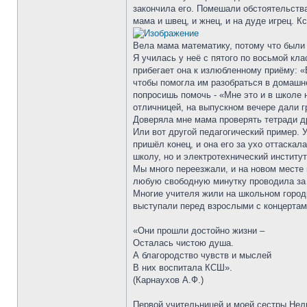
закончила его. Помешали обстоятельства
мама и швец, и жнец, и на дуде игрец. 
Вела мама математику, потому что были 
Я училась у неё с пятого по восьмой кла
прибегает она к излюбленному приёму: «
чтобы помогла им разобраться в домашне
попросишь помочь - «Мне это и в школе 
отличницей, на выпускном вечере дали 
Доверяла мне мама проверять тетради др
Или вот другой педагогический пример. 
пришёл конец, и она его за ухо оттаскал
школу, но и электротехнический институт
Мы много переезжали, и на новом месте 
любую свободную минутку проводила за ч
Многие учителя жили на школьном город
выступали перед взрослыми с концертам
«Они прошли достойно жизни –
Осталась чистою душа.
А благородство чувств и мыслей
В них воспитала КСШ».
(Карнаухов А.Ф.)
Первой учительницей и моей сестры Нел