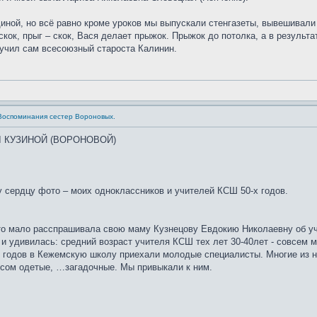
иной, но всё равно кроме уроков мы выпускали стенгазеты, вывешивали
кок, прыг – скок, Вася делает прыжок. Прыжок до потолка, а в результа
ручил сам всесоюзный староста Калинин.
 Воспоминания сестер Вороновых.
 КУЗИНОЙ (ВОРОНОВОЙ)
 сердцу фото – моих одноклассников и учителей КСШ 50-х годов.
о мало расспрашивала свою маму Кузнецову Евдокию Николаевну об уч
и удивилась: средний возраст учителя КСШ тех лет 30-40лет - совсем 
х годов в Кежемскую школу приехали молодые специалисты. Многие из н
усом одетые, …загадочные. Мы привыкали к ним.