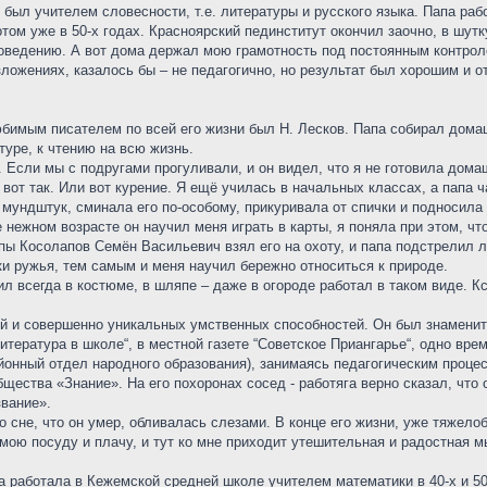
был учителем словесности, т.е. литературы и русского языка. Папа ра
том уже в 50-х годах. Красноярский пединститут окончил заочно, в шут
оведению. А вот дома держал мою грамотность под постоянным контроле
ложениях, казалось бы – не педагогично, но результат был хорошим и о
юбимым писателем по всей его жизни был Н. Лесков. Папа собирал дома
туре, к чтению на всю жизнь.
 Если мы с подругами прогуливали, и он видел, что я не готовила дома
 вот так. Или вот курение. Я ещё училась в начальных классах, а папа 
а мундштук, сминала его по-особому, прикуривала от спички и подносил
 нежном возрасте он научил меня играть в карты, я поняла при этом, чт
пы Косолапов Семён Васильевич взял его на охоту, и папа подстрелил ле
ки ружья, тем самым и меня научил бережно относиться к природе.
ил всегда в костюме, в шляпе – даже в огороде работал в таком виде. К
й и совершенно уникальных умственных способностей. Он был знаменит 
итература в школе“, в местной газете “Советское Приангарье“, одно вр
онный отдел народного образования), занимаясь педагогическим процес
щества «Знание». На его похоронах сосед - работяга верно сказал, что 
звание».
 сне, что он умер, обливалась слезами. В конце его жизни, уже тяжелоб
мою посуду и плачу, и тут ко мне приходит утешительная и радостная мы
работала в Кежемской средней школе учителем математики в 40-х и 50-