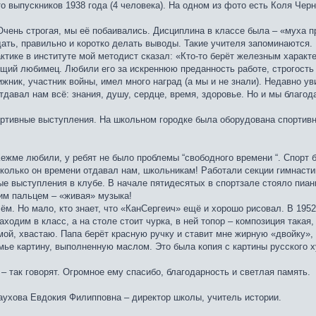
 выпускников 1938 года (4 человека). На одном из фото есть Коля Черн
чень строгая, мы её побаивались. Дисциплина в классе была – «муха п
ать, правильно и коротко делать выводы. Такие учителя запоминаются.
тике в институте мой методист сказал: «Кто-то берёт железным характе
щий любимец. Любили его за искреннюю преданность работе, строгость и
ижник, участник войны, имел много наград (а мы и не знали). Недавно у
давал нам всё: знания, душу, сердце, время, здоровье. Но и мы благод
тивные выступления. На школьном городке была оборудована спортивная
.
 Кежме любили, у ребят не было проблемы “свободного времени “. Спорт
колько он времени отдавал нам, школьникам! Работали секции гимнастик
е выступления в клубе. В начале пятидесятых в спортзале стояло пиан
им пальцем – «живая» музыка!
ём. Но мало, кто знает, что «КанСергеич» ещё и хорошо рисовал. В 1952
одим в класс, а на столе стоит чурка, в ней топор – композиция такая,
ой, хвастаю. Папа берёт красную ручку и ставит мне жирную «двойку», 
ье картину, выполненную маслом. Это была копия с картины русского х
– так говорят. Огромное ему спасибо, благодарность и светлая память.
аухова Евдокия Филипповна – директор школы, учитель истории.