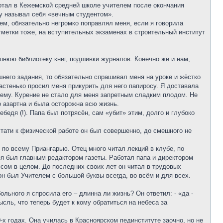
ботал в Кежемской средней школе учителем после окончания
ку называл себя «вечным студентом».
м, обязательно негромко поправлял меня, если я говорила
тметки тоже, на вступительных экзаменах в строительный институт
шнюю библиотеку книг, подшивки журналов. Конечно же и нам,
шнего задания, то обязательно спрашивал меня на уроке и жёстко
частенько просил меня прикурить для него папиросу. Я доставала
а ему. Курение не стало для меня запретным сладким плодом. Не
о азартна и была осторожна всю жизнь.
бедя (!). Папа был потрясён, сам «убит» этим, долго и глубоко
стати к физической работе он был совершенно, до смешного не
по всему Приангарью. Отец много читал лекций в клубе, по
емя был главным редактором газеты. Работал папа и директором
сом в целом. До последних своих лет он читал в трудовых
он был Учителем с большой буквы всегда, во всём и для всех.
ольного я спросила его – длинна ли жизнь? Он ответил: - «да -
сль, что теперь будет к кому обратиться на небеса за
х годах. Она училась в Красноярском пединституте заочно, но не