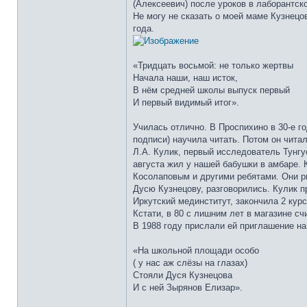
(Алексеевич) после уроков в лаборантск
Не могу не сказать о моей маме Кузнецо
года.
«Тридцать восьмой: не только жертвы
Начала наши, наш исток,
В нём средней школы выпуск первый
И первый видимый итог».
Училась отлично. В Проспихино в 30-е г
подписи) научила читать. Потом он читал
Л.А. Кулик, первый исследователь Тунгу
августа жил у нашей бабушки в амбаре.
Косолаповым и другими ребятами. Они ры
Дусю Кузнецову, разговорились. Кулик п
Иркутский мединститут, закончила 2 кур
Кстати, в 80 с лишним лет в магазине сч
В 1988 году прислали ей приглашение на 
«На школьной площади особо
( у нас аж слёзы на глазах)
Стояли Дуся Кузнецова
И с ней Зырянов Елизар».