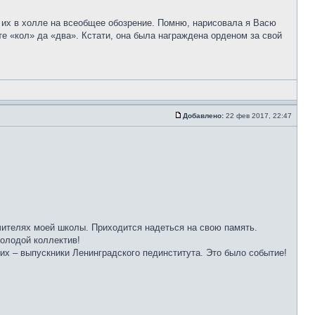
 их в холле на всеобщее обозрение. Помню, нарисовала я Васю
те «кол» да «два». Кстати, она была награждена орденом за свой
Добавлено:
22 фев 2017, 22:47
ителях моей школы. Приходится надеться на свою память.
молодой коллектив!
их – выпускники Ленинградского пединститута. Это было событие!