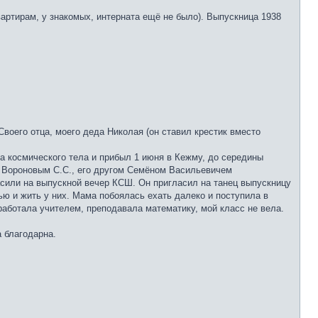
артирам, у знакомых, интерната ещё не было). Выпускница 1938
Своего отца, моего деда Николая (он ставил крестик вместо
ва космического тела и прибыл 1 июня в Кежму, до середины
м Вороновым С.С., его другом Семёном Васильевичем
асили на выпускной вечер КСШ. Он пригласил на танец выпускницу
ью и жить у них. Мама побоялась ехать далеко и поступила в
работала учителем, преподавала математику, мой класс не вела.
а благодарна.