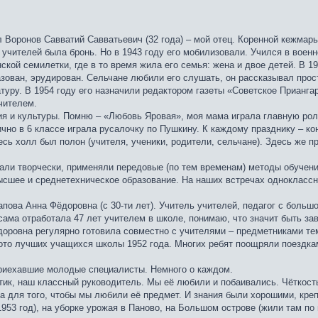
 Воронов Савватий Савватьевич (32 года) – мой отец. Коренной кежмар
 учителей была бронь. Но в 1943 году его мобилизовали. Учился в вое
ской семилетки, где в то время жила его семья: жена и двое детей. В 
зован, эрудирован. Сельчане любили его слушать, он рассказывал прос
туру. В 1954 году его назначили редактором газеты «Советское Прианга
чителем.
я и культуры. Помню – «Любовь Яровая», моя мама играла главную роль
ично в 6 классе играла русалочку по Пушкину. К каждому празднику – ко
весь холл был полон (учителя, ученики, родители, сельчане). Здесь же
тали творчески, применяли передовые (по тем временам) методы обучен
высшее и среднетехническое образование. На наших встречах одноклас
ова Анна Фёдоровна (с 30-ти лет). Учитель учителей, педагог с большо
сама отработала 47 лет учителем в школе, понимаю, что значит быть зав
доровна регулярно готовила совместно с учителями – предметниками те
ото лучших учащихся школы 1952 года. Многих ребят поощряли поездка
риехавшие молодые специалисты. Немного о каждом.
тик, наш классный руководитель. Мы её любили и побаивались. Чёткост
а для того, чтобы мы любили её предмет. И знания были хорошими, кре
953 год), на уборке урожая в Паново, на Большом острове (жили там по