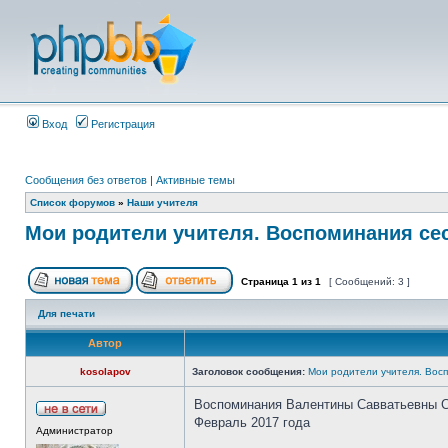
Вход
Регистрация
Сообщения без ответов
|
Активные темы
Список форумов
»
Наши учителя
Мои родители учителя. Воспоминания се
Страница
1
из
1
[ Сообщений: 3 ]
Для печати
Автор
kosolapov
Заголовок сообщения:
Мои родители учителя. Вос
Воспоминания Валентины Савватьевны С
Февраль 2017 года
Администратор