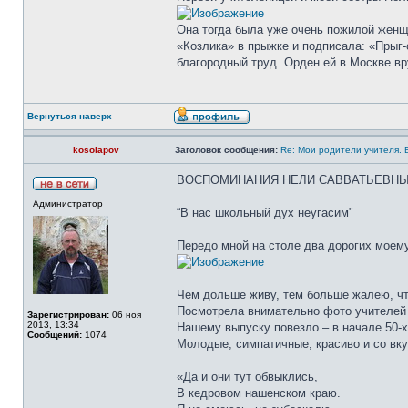
Она тогда была уже очень пожилой женщ
«Козлика» в прыжке и подписала: «Прыг-с
благородный труд. Орден ей в Москве в
Вернуться наверх
kosolapov
Заголовок сообщения:
Re: Мои родители учителя.
ВОСПОМИНАНИЯ НЕЛИ САВВАТЬЕВНЫ
Администратор
“В нас школьный дух неугасим"
Передо мной на столе два дорогих моему
Чем дольше живу, тем больше жалею, чт
Посмотрела внимательно фото учителей 
Зарегистрирован:
06 ноя
2013, 13:34
Нашему выпуску повезло – в начале 50-
Сообщений:
1074
Молодые, симпатичные, красиво и со вк
«Да и они тут обвыклись,
В кедровом нашенском краю.