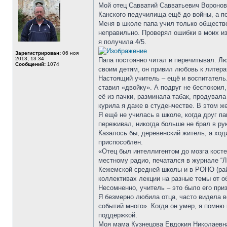
Мой отец Савватий Савватьевич Воронов 
Канского педучилища ещё до войны, а по
Меня в школе папа учил только обществ
неправильно. Проверял ошибки в моих из
я получила 4/5.
Зарегистрирован:
06 ноя
2013, 13:34
Папа постоянно читал и перечитывал. Л
Сообщений:
1074
своим детям, он привил любовь к литера
Настоящий учитель – ещё и воспитатель.
ставил «двойку». А подруг не беспокоил,
её из пачки, разминала табак, продувал
курила я даже в студенчестве. В этом же
Я ещё не училась в школе, когда друг па
переживал, никогда больше не брал в ру
Казалось бы, деревенский житель, а ход
приспособлен.
«Отец был интеллигентом до мозга косте
местному радио, печатался в журнале “Л
Кежемской средней школы и в РОНО (рай
коллективах лекции на разные темы от об
Несомненно, учитель – это было его при
Я безмерно любила отца, часто видела во
событий много». Когда он умер, я помню 
поддержкой.
Моя мама Кузнецова Евдокия Николаевна 