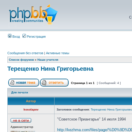
С
Вход
Регистрация
Сообщения без ответов
|
Активные темы
Список форумов
»
Наши учителя
Терещенко Нина Григорьевна
Страница
1
из
1
[ Сообщений: 4 ]
Для печати
Автор
kosolapov
Заголовок сообщения:
Терещенко Нина Григорьевн
"Советское Приангарье" 14 июля 1994
Администратор
http://kezhma.com/files/page/%D0%9D%D0