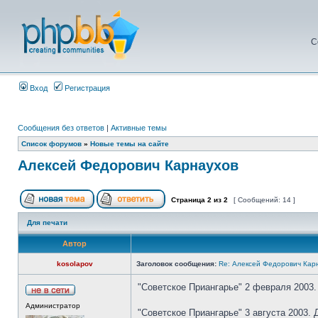
С
Вход
Регистрация
Сообщения без ответов
|
Активные темы
Список форумов
»
Новые темы на сайте
Алексей Федорович Карнаухов
Страница
2
из
2
[ Сообщений: 14 ]
Для печати
Автор
kosolapov
Заголовок сообщения:
Re: Алексей Федорович Кар
"Советское Приангарье" 2 февраля 2003. 
Администратор
"Советское Приангарье" 3 августа 2003