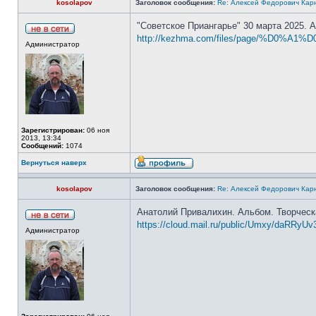
kosolapov
Заголовок сообщения:
Re: Алексей Федорович Кар
"Советское Приангарье" 30 марта 2025. 
http://kezhma.com/files/page/%D0%A1%D0
Администратор
Зарегистрирован:
06 ноя
2013, 13:34
Сообщений:
1074
Вернуться наверх
kosolapov
Заголовок сообщения:
Re: Алексей Федорович Кар
Анатолий Привалихин. Альбом. Творческ
https://cloud.mail.ru/public/Umxy/daRRyUv
Администратор