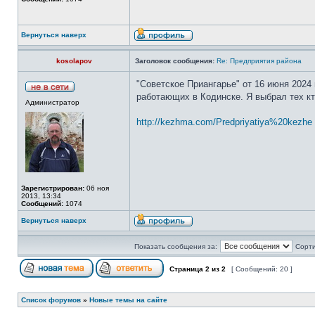
Вернуться наверх
kosolapov
Заголовок сообщения:
Re: Предприятия района
"Советское Приангарье" от 16 июня 2024
работающих в Кодинске. Я выбрал тех кт
Администратор
http://kezhma.com/Predpriyatiya%20kezhe 
Зарегистрирован:
06 ноя
2013, 13:34
Сообщений:
1074
Вернуться наверх
Показать сообщения за:
Сорти
Страница
2
из
2
[ Сообщений: 20 ]
Список форумов
»
Новые темы на сайте