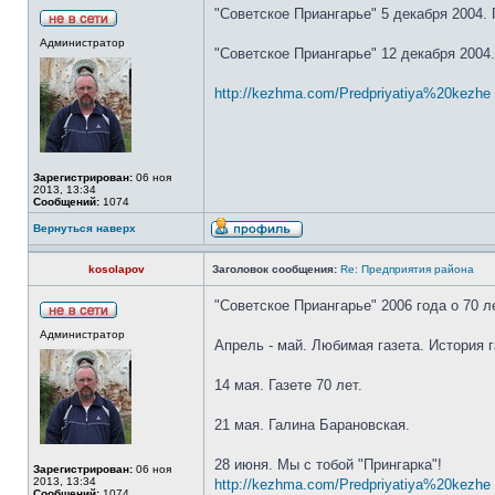
"Советское Приангарье" 5 декабря 2004.
Администратор
"Советское Приангарье" 12 декабря 2004
http://kezhma.com/Predpriyatiya%20kezhe .
Зарегистрирован:
06 ноя
2013, 13:34
Сообщений:
1074
Вернуться наверх
kosolapov
Заголовок сообщения:
Re: Предприятия района
"Советское Приангарье" 2006 года о 70 л
Администратор
Апрель - май. Любимая газета. История г
14 мая. Газете 70 лет.
21 мая. Галина Барановская.
28 июня. Мы с тобой "Прингарка"!
Зарегистрирован:
06 ноя
2013, 13:34
http://kezhma.com/Predpriyatiya%20kezhe .
Сообщений:
1074