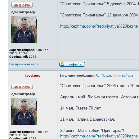
"Советское Приангарье" 5 декабря 2004.
Администратор
"Советское Приангарье" 12 декабря 2004
http://kezhma.com/Predpriyatiya%20kezhe .
Зарегистрирован:
06 ноя
2013, 13:34
Сообщений:
1074
Вернуться наверх
kosolapov
Заголовок сообщения:
Re: Предприятия района
"Советское Приангарье" 2006 года о 70 л
Администратор
Апрель - май. Любимая газета. История г
14 мая. Газете 70 лет.
21 мая. Галина Барановская.
28 июня. Мы с тобой "Прингарка"!
Зарегистрирован:
06 ноя
2013, 13:34
http://kezhma.com/Predpriyatiya%20kezhe .
Сообщений:
1074