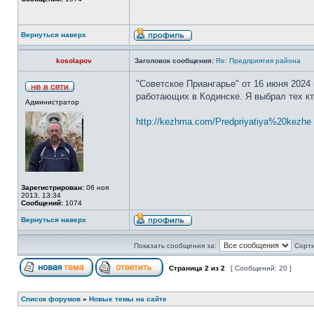
Вернуться наверх
kosolapov
Заголовок сообщения:
Re: Предприятия района
"Советское Приангарье" от 16 июня 2024
работающих в Кодинске. Я выбрал тех кт
Администратор
http://kezhma.com/Predpriyatiya%20kezhe 
Зарегистрирован:
06 ноя
2013, 13:34
Сообщений:
1074
Вернуться наверх
Показать сообщения за:
Сорти
Страница
2
из
2
[ Сообщений: 20 ]
Список форумов
»
Новые темы на сайте