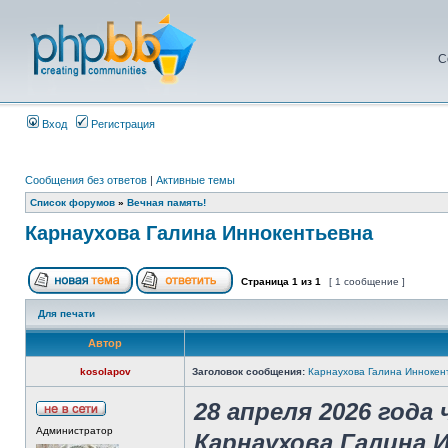
С
Вход
Регистрация
Сообщения без ответов
|
Активные темы
Список форумов
»
Вечная память!
Карнаухова Галина Иннокентьевна
Страница
1
из
1
[ 1 сообщение ]
Для печати
Автор
kosolapov
Заголовок сообщения:
Карнаухова Галина Иннокен
28 апреля 2026 года
Администратор
Карнаухова Галина 