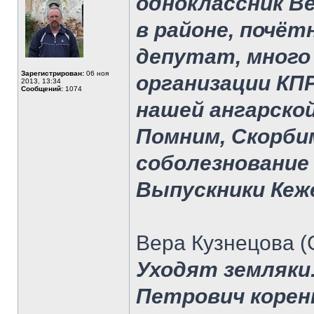
одноклассник В
в районе, почёт
депутат, много
Зарегистрирован:
06 ноя
организации КП
2013, 13:34
Сообщений:
1074
нашей ангарской
Помним, Скорби
соболезнование
Выпускники Кеже
Вера Кузнецова (
Уходят земляки.
Петрович коренн