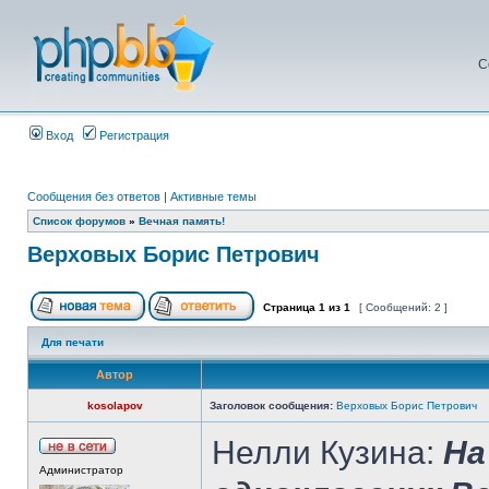
С
Вход
Регистрация
Сообщения без ответов
|
Активные темы
Список форумов
»
Вечная память!
Верховых Борис Петрович
Страница
1
из
1
[ Сообщений: 2 ]
Для печати
Автор
kosolapov
Заголовок сообщения:
Верховых Борис Петрович
Нелли Кузина:
На
Администратор