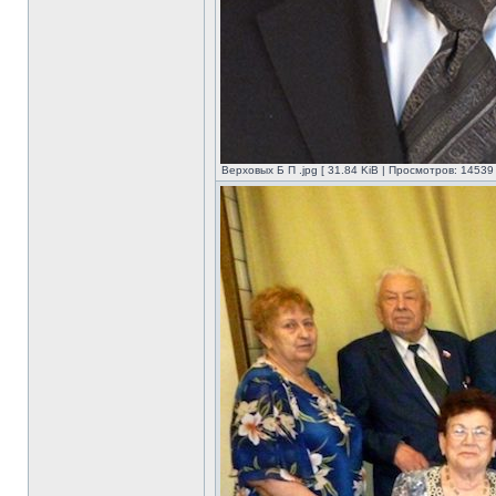
Верховых Б П .jpg [ 31.84 KiB | Просмотров: 14539 