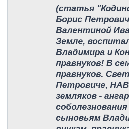
(статья "Кодинс
Борис Петрович
Валентиной Ива
Земле, воспит
Владимира и Ко
правнуков! В се
правнуков. Све
Петровиче, НАВ
земляков - анга
соболезнования
сыновьям Влади
внукам, правнук