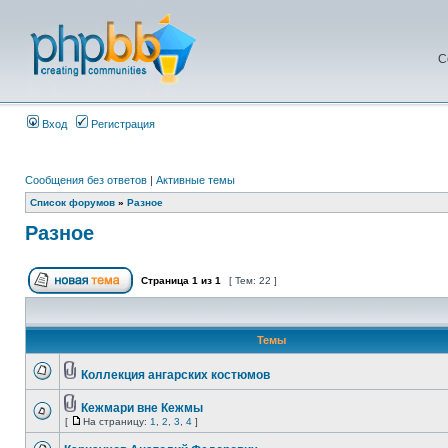
С
Вход
Регистрация
Сообщения без ответов
|
Активные темы
Список форумов
»
Разное
Разное
Страница
1
из
1
[ Тем: 22 ]
Темы
Коллекция ангарских костюмов
Кежмари вне Кежмы
[
На страницу:
1
,
2
,
3
,
4
]