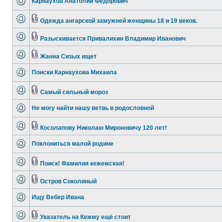
Карнаухов Анатолий Федорович
Одежда ангарской замужней женщины 18 и 19 веков.
Разыскивается Привалихин Владимир Иванович
Жанна Сизых ищет
Поиски Карнаухова Михаила
Самый сильный мороз
Не могу найти нашу ветвь в родословной
Косолапову Николаю Мироновичу 120 лет!
Поклониться малой родине
Поиск! Фамилия кежемская!
Остров Соколиный
Ищу Вебер Ивана
Указатель на Кежму ещё стоит