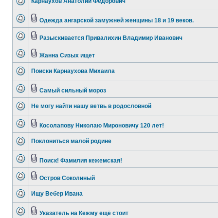
Карнаухов Анатолий Федорович
Одежда ангарской замужней женщины 18 и 19 веков.
Разыскивается Привалихин Владимир Иванович
Жанна Сизых ищет
Поиски Карнаухова Михаила
Самый сильный мороз
Не могу найти нашу ветвь в родословной
Косолапову Николаю Мироновичу 120 лет!
Поклониться малой родине
Поиск! Фамилия кежемская!
Остров Соколиный
Ищу Вебер Ивана
Указатель на Кежму ещё стоит