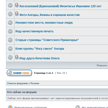
Косолаповой (Брюхановой) Феоктисье Ивановне 120 лет
Фото Ангары, Кежмы в хорошем качестве
Неизвестное место, неизвестные люди.
Ищу качественную печать
Старые страницы "Советского Приангарья"
Клип группы "Ногу свело" Ангара
Ищу друга Кочеткова Олега
Показать 
Страница
1
из
1
[ Тем: 22 ]
Список форумов
»
Разное
Кто сейчас на форуме
Сейчас этот форум просматривают: нет зарегистрированных пользователей и гости:
Непрочитанные сообщения
Нет непрочитанных с