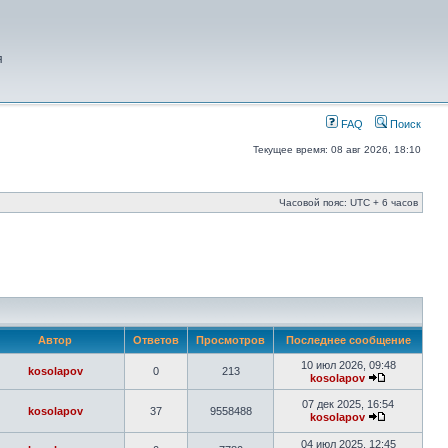
я
FAQ
Поиск
Текущее время: 08 авг 2026, 18:10
Часовой пояс: UTC + 6 часов
Автор
Ответов
Просмотров
Последнее сообщение
10 июл 2026, 09:48
kosolapov
0
213
kosolapov
07 дек 2025, 16:54
kosolapov
37
9558488
kosolapov
04 июл 2025, 12:45