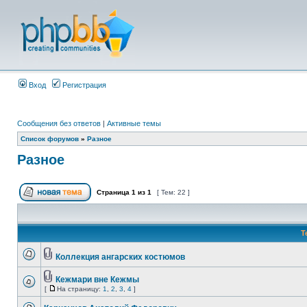
Вход
Регистрация
Сообщения без ответов
|
Активные темы
Список форумов
»
Разное
Разное
Страница
1
из
1
[ Тем: 22 ]
Т
Коллекция ангарских костюмов
Кежмари вне Кежмы
[
На страницу:
1
,
2
,
3
,
4
]