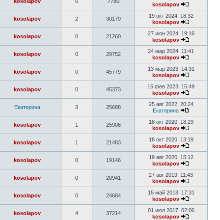
kosolapov
0
7780
kosolapov
19 окт 2024, 18:32
kosolapov
2
30179
kosolapov
27 июн 2024, 19:16
kosolapov
0
21260
kosolapov
24 мар 2024, 11:41
kosolapov
0
29752
kosolapov
13 мар 2023, 14:31
kosolapov
0
45779
kosolapov
16 фев 2023, 15:49
kosolapov
0
45373
kosolapov
25 авг 2022, 20:24
Екатерина
3
25688
Екатерина
18 окт 2020, 18:29
kosolapov
1
25906
kosolapov
18 окт 2020, 13:19
kosolapov
1
21483
kosolapov
19 авг 2020, 15:12
kosolapov
0
19146
kosolapov
27 авг 2019, 11:43
kosolapov
0
20941
kosolapov
15 май 2018, 17:31
kosolapov
0
24684
kosolapov
01 июл 2017, 02:06
kosolapov
4
37214
kosolapov