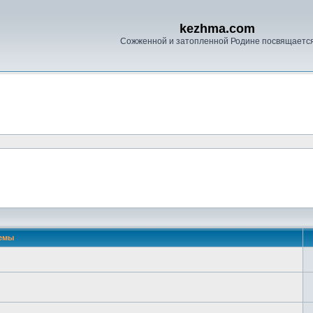
kezhma.com
Сожженной и затопленной Родине посвящаетс
емы