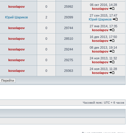
06 окт 2016, 14:28
kosolapov
0
25992
kosolapov
27 сен 2015, 17:47
Юрий Шариков
2
29399
Юрий Шариков
27 янв 2014, 17:35
kosolapov
0
29744
kosolapov
16 дек 2013, 17:50
kosolapov
0
28510
kosolapov
08 дек 2013, 19:14
kosolapov
0
29244
kosolapov
24 ноя 2013, 11:32
kosolapov
0
29275
kosolapov
24 ноя 2013, 11:28
kosolapov
0
29363
kosolapov
Часовой пояс: UTC + 6 часов