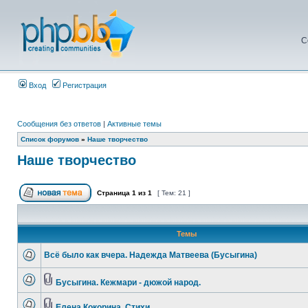
С
Вход
Регистрация
Сообщения без ответов
|
Активные темы
Список форумов
»
Наше творчество
Наше творчество
Страница
1
из
1
[ Тем: 21 ]
Темы
Всё было как вчера. Надежда Матвеева (Бусыгина)
Бусыгина. Кежмари - дюжой народ.
Елена Кокорина. Стихи