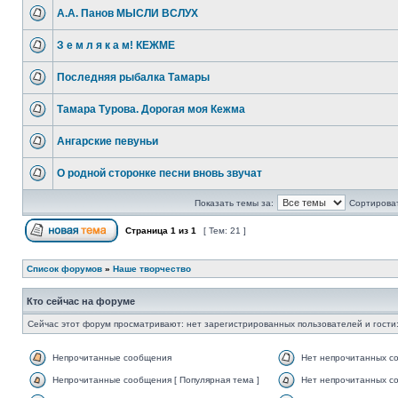
А.А. Панов МЫСЛИ ВСЛУХ
З е м л я к а м! КЕЖМЕ
Последняя рыбалка Тамары
Тамара Турова. Дорогая моя Кежма
Ангарские певуньи
О родной сторонке песни вновь звучат
Показать темы за:
Сортироват
Страница
1
из
1
[ Тем: 21 ]
Список форумов
»
Наше творчество
Кто сейчас на форуме
Сейчас этот форум просматривают: нет зарегистрированных пользователей и гости:
Непрочитанные сообщения
Нет непрочитанных с
Непрочитанные сообщения [ Популярная тема ]
Нет непрочитанных со