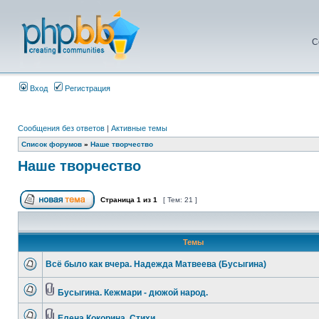
С
Вход
Регистрация
Сообщения без ответов
|
Активные темы
Список форумов
»
Наше творчество
Наше творчество
Страница
1
из
1
[ Тем: 21 ]
Темы
Всё было как вчера. Надежда Матвеева (Бусыгина)
Бусыгина. Кежмари - дюжой народ.
Елена Кокорина. Стихи