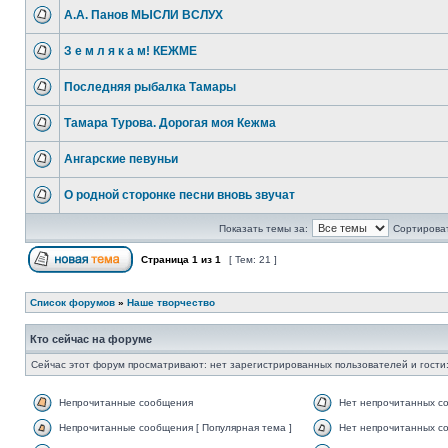
А.А. Панов МЫСЛИ ВСЛУХ
З е м л я к а м! КЕЖМЕ
Последняя рыбалка Тамары
Тамара Турова. Дорогая моя Кежма
Ангарские певуньи
О родной сторонке песни вновь звучат
Показать темы за:
Сортироват
Страница
1
из
1
[ Тем: 21 ]
Список форумов
»
Наше творчество
Кто сейчас на форуме
Сейчас этот форум просматривают: нет зарегистрированных пользователей и гости:
Непрочитанные сообщения
Нет непрочитанных с
Непрочитанные сообщения [ Популярная тема ]
Нет непрочитанных со