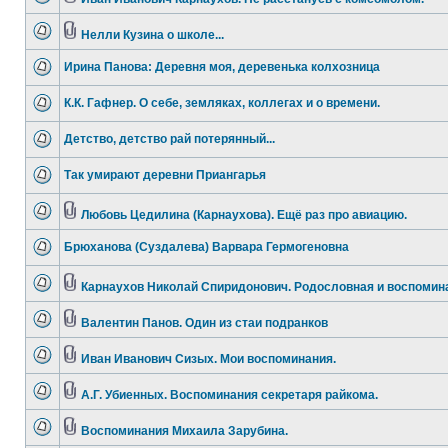
Нелли Кузина о школе...
Ирина Панова: Деревня моя, деревенька колхозница
К.К. Гафнер. О себе, земляках, коллегах и о времени.
Детство, детство рай потерянный...
Так умирают деревни Приангарья
Любовь Цедилина (Карнаухова). Ещё раз про авиацию.
Брюханова (Суздалева) Варвара Гермогеновна
Карнаухов Николай Спиридонович. Родословная и воспомин
Валентин Панов. Один из стаи подранков
Иван Иванович Сизых. Мои воспоминания.
А.Г. Убиенных. Воспоминания секретаря райкома.
Воспоминания Михаила Зарубина.