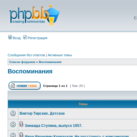
С
Вход
Регистрация
Сообщения без ответов
|
Активные темы
Список форумов
»
Воспоминания
Воспоминания
Страница
1
из
1
[ Тем: 25 ]
Темы
Виктор Тирских. Детское
Зинаида Ступина, выпуск 1957.
Иван Иванович Карнаухов. Не расстанусь с комсомолом.