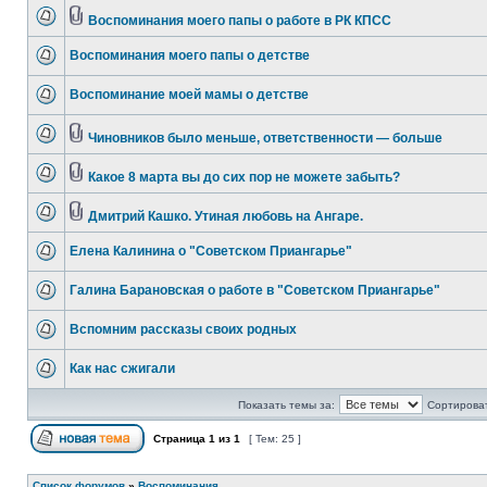
Воспоминания моего папы о работе в РК КПСС
Воспоминания моего папы о детстве
Воспоминание моей мамы о детстве
Чиновников было меньше, ответственности — больше
Какое 8 марта вы до сих пор не можете забыть?
Дмитрий Кашко. Утиная любовь на Ангаре.
Елена Калинина о "Советском Приангарье"
Галина Барановская о работе в "Советском Приангарье"
Вспомним рассказы своих родных
Как нас сжигали
Показать темы за:
Сортироват
Страница
1
из
1
[ Тем: 25 ]
Список форумов
»
Воспоминания