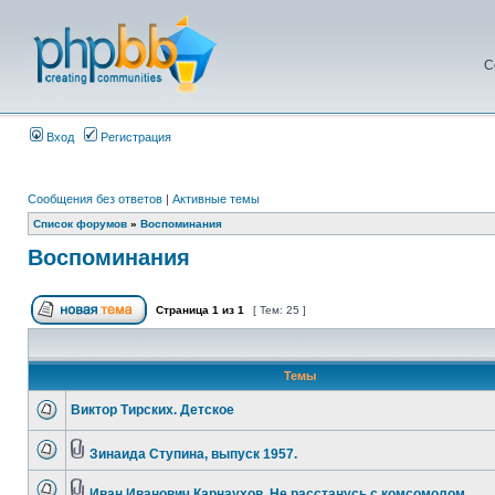
С
Вход
Регистрация
Сообщения без ответов
|
Активные темы
Список форумов
»
Воспоминания
Воспоминания
Страница
1
из
1
[ Тем: 25 ]
Темы
Виктор Тирских. Детское
Зинаида Ступина, выпуск 1957.
Иван Иванович Карнаухов. Не расстанусь с комсомолом.