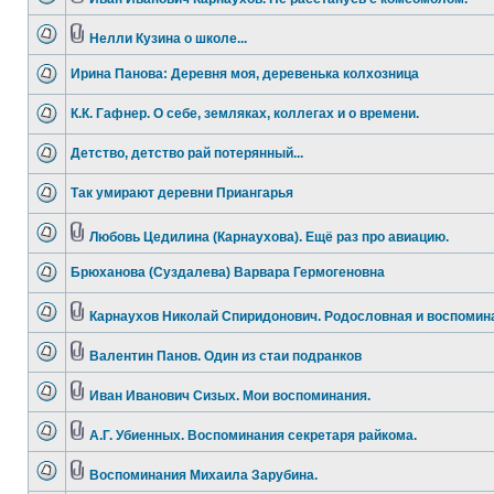
Нелли Кузина о школе...
Ирина Панова: Деревня моя, деревенька колхозница
К.К. Гафнер. О себе, земляках, коллегах и о времени.
Детство, детство рай потерянный...
Так умирают деревни Приангарья
Любовь Цедилина (Карнаухова). Ещё раз про авиацию.
Брюханова (Суздалева) Варвара Гермогеновна
Карнаухов Николай Спиридонович. Родословная и воспомин
Валентин Панов. Один из стаи подранков
Иван Иванович Сизых. Мои воспоминания.
А.Г. Убиенных. Воспоминания секретаря райкома.
Воспоминания Михаила Зарубина.