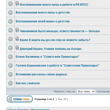
Воспоминания моего папы о работе в РК КПСС
Воспоминания моего папы о детстве
Воспоминание моей мамы о детстве
Чиновников было меньше, ответственности — больше
Какое 8 марта вы до сих пор не можете забыть?
Дмитрий Кашко. Утиная любовь на Ангаре.
Елена Калинина о "Советском Приангарье"
Галина Барановская о работе в "Советском Приангарье"
Вспомним рассказы своих родных
Как нас сжигали
Показать темы за:
Сортироват
Страница
1
из
1
[ Тем: 25 ]
Список форумов
»
Воспоминания