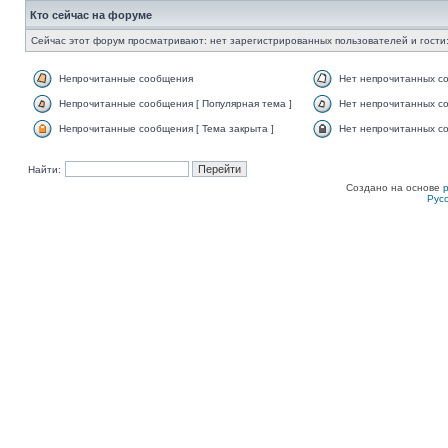
Кто сейчас на форуме
Сейчас этот форум просматривают: нет зарегистрированных пользователей и гости:
Непрочитанные сообщения
Нет непрочитанных с
Непрочитанные сообщения [ Популярная тема ]
Нет непрочитанных со
Непрочитанные сообщения [ Тема закрыта ]
Нет непрочитанных со
Найти:
Создано на основе
Рус