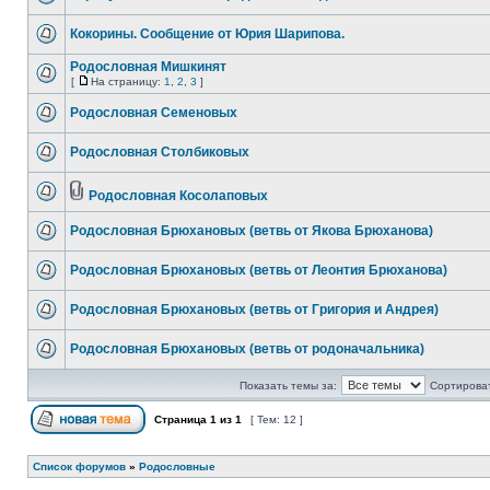
Кокорины. Сообщение от Юрия Шарипова.
Родословная Мишкинят
[
На страницу:
1
,
2
,
3
]
Родословная Семеновых
Родословная Столбиковых
Родословная Косолаповых
Родословная Брюхановых (ветвь от Якова Брюханова)
Родословная Брюхановых (ветвь от Леонтия Брюханова)
Родословная Брюхановых (ветвь от Григория и Андрея)
Родословная Брюхановых (ветвь от родоначальника)
Показать темы за:
Сортироват
Страница
1
из
1
[ Тем: 12 ]
Список форумов
»
Родословные