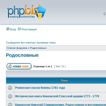
С
Вход
Регистрация
Сообщения без ответов
|
Активные темы
Список форумов
»
Родословные
Родословные
Страница
1
из
1
[ Тем: 12 ]
Темы
Ревизская скаска Кежмы 1781 года
Метрическая книга Кежемской Спасской церкви 1773 - 1778
Карнаухов Николай Спиридонович. Родословная и воспоминани