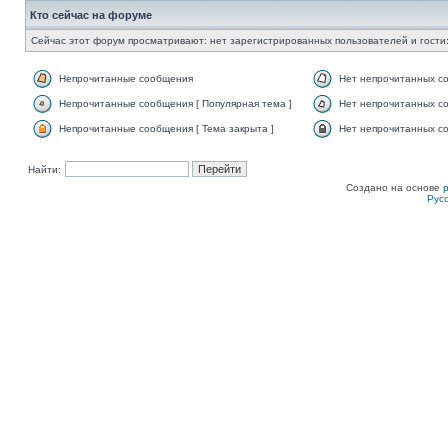
Кто сейчас на форуме
Сейчас этот форум просматривают: нет зарегистрированных пользователей и гости:
Непрочитанные сообщения
Нет непрочитанных с
Непрочитанные сообщения [ Популярная тема ]
Нет непрочитанных со
Непрочитанные сообщения [ Тема закрыта ]
Нет непрочитанных со
Найти:
Создано на основе
Рус