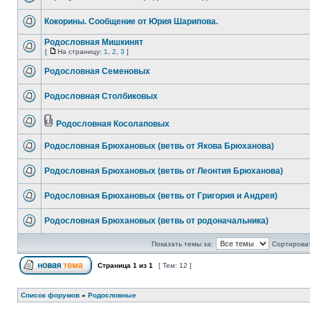
Кокорины. Сообщение от Юрия Шарипова.
Родословная Мишкинят
[
На страницу:
1
,
2
,
3
]
Родословная Семеновых
Родословная Столбиковых
Родословная Косолаповых
Родословная Брюхановых (ветвь от Якова Брюханова)
Родословная Брюхановых (ветвь от Леонтия Брюханова)
Родословная Брюхановых (ветвь от Григория и Андрея)
Родословная Брюхановых (ветвь от родоначальника)
Показать темы за:
Сортироват
Страница
1
из
1
[ Тем: 12 ]
Список форумов
»
Родословные