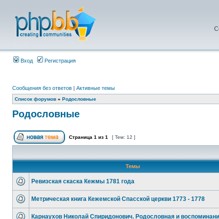
С
Вход
Регистрация
Сообщения без ответов
|
Активные темы
Список форумов
»
Родословные
Родословные
Страница
1
из
1
[ Тем: 12 ]
Темы
Ревизская скаска Кежмы 1781 года
Метрическая книга Кежемской Спасской церкви 1773 - 1778
Карнаухов Николай Спиридонович. Родословная и воспоминани