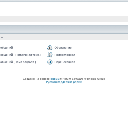
 1
ообщений
Объявление
общений [ Популярная тема ]
Прилепленная
общений [ Тема закрыта ]
Перенесенная
Создано на основе
phpBB
® Forum Software © phpBB Group
Русская поддержка phpBB