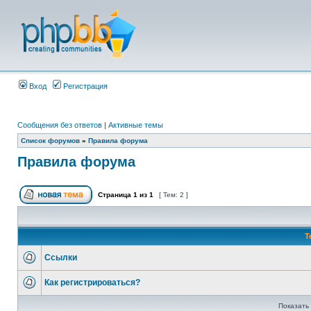
Вход
Регистрация
Сообщения без ответов
|
Активные темы
Список форумов
»
Правила форума
Правила форума
Страница
1
из
1
[ Тем: 2 ]
Т
Ссылки
Как регистрироваться?
Показать 