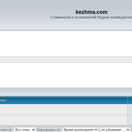
kezhma.com
Сожженной и затопленной Родине посвящаетс
емы
темы за:
Сортировать по: