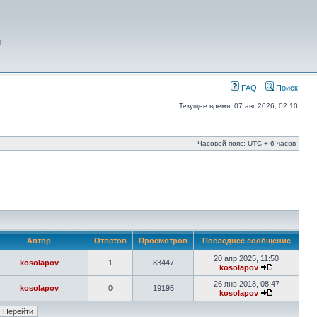
я
FAQ
Поиск
Текущее время: 07 авг 2026, 02:10
Часовой пояс: UTC + 6 часов
Автор
Ответов
Просмотров
Последнее сообщение
20 апр 2025, 11:50
kosolapov
1
83447
kosolapov
26 янв 2018, 08:47
kosolapov
0
19195
kosolapov