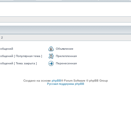
 2
ообщений
Объявление
общений [ Популярная тема ]
Прилепленная
общений [ Тема закрыта ]
Перенесенная
Создано на основе
phpBB
® Forum Software © phpBB Group
Русская поддержка phpBB