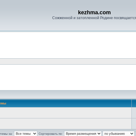
kezhma.com
Сожженной и затопленной Родине посвящаетс
емы
темы за:
Сортировать по: