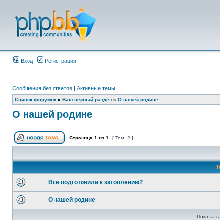
Вход
Регистрация
Сообщения без ответов
|
Активные темы
Список форумов
»
Ваш первый раздел
»
О нашей родине
О нашей родине
Страница
1
из
1
[ Тем: 2 ]
Т
Всё подготовили к затоплению?
О нашей родине
Показать 