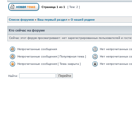
Страница
1
из
1
[ Тем: 2 ]
Список форумов
»
Ваш первый раздел
»
О нашей родине
Кто сейчас на форуме
Сейчас этот форум просматривают: нет зарегистрированных пользователей и гости:
Непрочитанные сообщения
Нет непрочитанных с
Непрочитанные сообщения [ Популярная тема ]
Нет непрочитанных со
Непрочитанные сообщения [ Тема закрыта ]
Нет непрочитанных со
Найти: