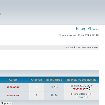
я
FAQ
Поиск
Текущее время: 08 авг 2026, 05:40
Часовой пояс: UTC + 6 часов
Автор
Ответов
Просмотров
Последнее сообщение
13 июн 2014, 11:46
kosolapov
0
85734
kosolapov
17 дек 2013, 21:13
kosolapov
1
18124
Ольга