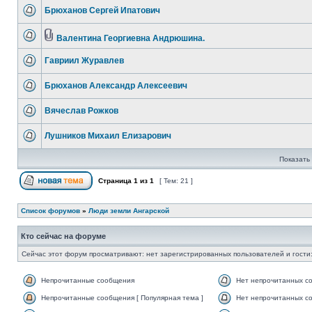
Брюханов Сергей Ипатович
Валентина Георгиевна Андрюшина.
Гавриил Журавлев
Брюханов Александр Алексеевич
Вячеслав Рожков
Лушников Михаил Елизарович
Показать 
Страница
1
из
1
[ Тем: 21 ]
Список форумов
»
Люди земли Ангарской
Кто сейчас на форуме
Сейчас этот форум просматривают: нет зарегистрированных пользователей и гости:
Непрочитанные сообщения
Нет непрочитанных с
Непрочитанные сообщения [ Популярная тема ]
Нет непрочитанных со