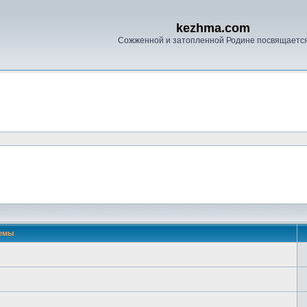
kezhma.com
Сожженной и затопленной Родине посвящаетс
емы