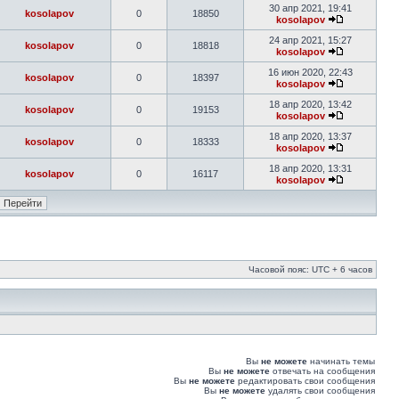
30 апр 2021, 19:41
kosolapov
0
18850
kosolapov
24 апр 2021, 15:27
kosolapov
0
18818
kosolapov
16 июн 2020, 22:43
kosolapov
0
18397
kosolapov
18 апр 2020, 13:42
kosolapov
0
19153
kosolapov
18 апр 2020, 13:37
kosolapov
0
18333
kosolapov
18 апр 2020, 13:31
kosolapov
0
16117
kosolapov
Часовой пояс: UTC + 6 часов
Вы
не можете
начинать темы
Вы
не можете
отвечать на сообщения
Вы
не можете
редактировать свои сообщения
Вы
не можете
удалять свои сообщения