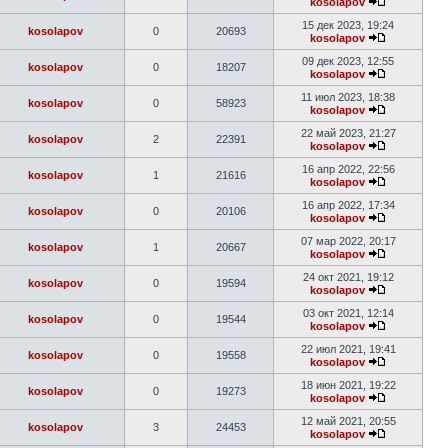
kosolapov
15 дек 2023, 19:24
kosolapov
0
20693
kosolapov
09 дек 2023, 12:55
kosolapov
0
18207
kosolapov
11 июл 2023, 18:38
kosolapov
0
58923
kosolapov
22 май 2023, 21:27
kosolapov
2
22391
kosolapov
16 апр 2022, 22:56
kosolapov
1
21616
kosolapov
16 апр 2022, 17:34
kosolapov
0
20106
kosolapov
07 мар 2022, 20:17
kosolapov
1
20667
kosolapov
24 окт 2021, 19:12
kosolapov
0
19594
kosolapov
03 окт 2021, 12:14
kosolapov
0
19544
kosolapov
22 июл 2021, 19:41
kosolapov
0
19558
kosolapov
18 июн 2021, 19:22
kosolapov
0
19273
kosolapov
12 май 2021, 20:55
kosolapov
3
24453
kosolapov