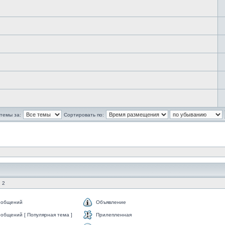
темы за:
Сортировать по:
 2
ообщений
Объявление
общений [ Популярная тема ]
Прилепленная