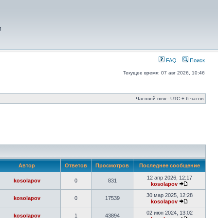
я
FAQ
Поиск
Текущее время: 07 авг 2026, 10:46
Часовой пояс: UTC + 6 часов
Автор
Ответов
Просмотров
Последнее сообщение
12 апр 2026, 12:17
kosolapov
0
831
kosolapov
30 мар 2025, 12:28
kosolapov
0
17539
kosolapov
02 июн 2024, 13:02
kosolapov
1
43894