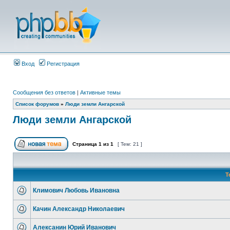
Вход
Регистрация
Сообщения без ответов
|
Активные темы
Список форумов
»
Люди земли Ангарской
Люди земли Ангарской
Страница
1
из
1
[ Тем: 21 ]
Т
Климович Любовь Ивановна
Качин Александр Николаевич
Алексанин Юрий Иванович