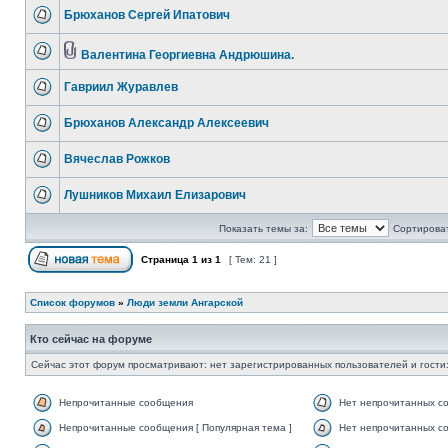
Брюханов Сергей Ипатович
Валентина Георгиевна Андрюшина.
Гавриил Журавлев
Брюханов Александр Алексеевич
Вячеслав Рожков
Лушников Михаил Елизарович
Показать темы за:
Сортироват
Страница
1
из
1
[ Тем: 21 ]
Список форумов
»
Люди земли Ангарской
Кто сейчас на форуме
Сейчас этот форум просматривают: нет зарегистрированных пользователей и гости:
Непрочитанные сообщения
Нет непрочитанных с
Непрочитанные сообщения [ Популярная тема ]
Нет непрочитанных со