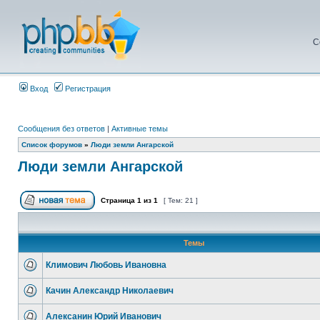
С
Вход
Регистрация
Сообщения без ответов
|
Активные темы
Список форумов
»
Люди земли Ангарской
Люди земли Ангарской
Страница
1
из
1
[ Тем: 21 ]
Темы
Климович Любовь Ивановна
Качин Александр Николаевич
Алексанин Юрий Иванович