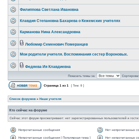
Филиппова Светлана Ивановна
Клавдия Степановна Бахарева о Кежемских учителях
Карманова Нина Александровна
Любомир Семенович Померанцев
Мои родители учителя. Воспоминания сестер Вороновых.
Федяева Ия Клавдиевна
Показать темы за:
Сортироват
Страница
1
из
1
[ Тем: 9 ]
Список форумов
»
Наши учителя
Кто сейчас на форуме
Сейчас этот форум просматривают: нет зарегистрированных пользователей и гости:
Непрочитанные сообщения
Нет непрочитанных с
Непрочитанные сообщения [ Популярная тема ]
Нет непрочитанных со