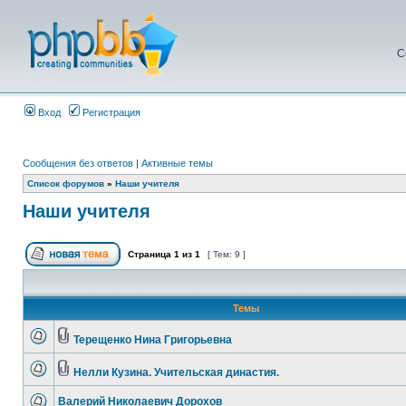
С
Вход
Регистрация
Сообщения без ответов
|
Активные темы
Список форумов
»
Наши учителя
Наши учителя
Страница
1
из
1
[ Тем: 9 ]
Темы
Терещенко Нина Григорьевна
Нелли Кузина. Учительская династия.
Валерий Николаевич Дорохов