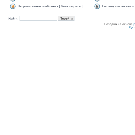
Непрочитанные сообщения [ Тема закрыта ]
Нет непрочитанных со
Найти:
Создано на основе
Рус