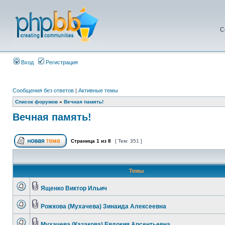
С
Вход
Регистрация
Сообщения без ответов
|
Активные темы
Список форумов
»
Вечная память!
Вечная память!
Страница
1
из
8
[ Тем: 351 ]
Темы
Ященко Виктор Ильич
Рожкова (Мухачева) Зинаида Алексеевна
Мухачева (Казакова) Евдокия Арсентьевна