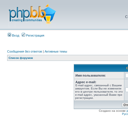
С
Вход
Регистрация
Сообщения без ответов
|
Активные темы
Список форумов
Имя пользователя:
Адрес e-mail:
E-mail адрес, связанный с Вашим
аккаунтом. Если Вы не изменили
его в центре пользователя, то это
e-mail адрес, указанный Вами при
регистрации.
Создано на основе
Рус