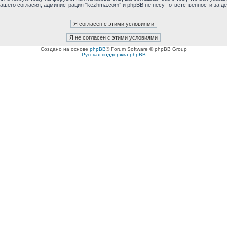
ашего согласия, администрация “kezhma.com” и phpBB не несут ответственности за де
Создано на основе
phpBB
® Forum Software © phpBB Group
Русская поддержка phpBB