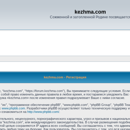
kezhma.com
Сожженной и затопленной Родине посвящаетс
kezhma.com - Регистрация
 “kezhma.com”, “https://forum.kezhma.com”), Вы принимаете следующие условия. Если
 собой право изменить данные правила в любое время, и постараемся уведомить Вас
рума «kezhma.com» после изменения правил подразумевает Ваше с ними согласие.
их”, “программное обеспечение phpBB”, “www.phpbb.com”, “phpBB Group”, “phpBB Tea
с
www.phpbb.com
. Разработчики phpBB осуществляют только техническую поддержку и
о ознакомиться на
http://www.phpbb.com/
.
ельного, нецензурного, порнографического характера, угроз и призывов к националь
ума “kezhma.com”, или международного законодательства. В случае размещения подо
этой целью сохраняются IP адреса всех сообщений. Вы соглашаетесь с тем, что админ
ить любую тему на форуме. Как пользователь, Вы соглашаетесь с тем, что вся указа