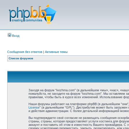
Вход
Сообщения без ответов
|
Активные темы
Список форумов
Заходя на форум “kezhma.com” (в дальнейшем «мы», «нас», «наш»,
пожалуйста, не заходите на форум “kezhma.com”. Мы оставляем за
правилам, чтобы быть в курсе всех изменений. Использование фо
Наши форумы работают на платформе phpBB (в дальнейшем “они”, “
License
” (в дальнейшем “GPL”). Дистрибутив может быть загружен 
и действия администрации. С более детальной информацией можн
Вы подтверждаете своё согласие не размещать сообщения оскорбит
страны, страны, которая предоставляет услуги хостинга для фор
аккаунт и поставить об этом в известность Вашего провайдера. С 
своему усмотрению переместить, закрыть, редактировать, или удал