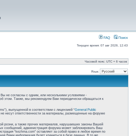
я
FAQ
Поиск
Текущее время: 07 авг 2026, 12:43
Часовой пояс: UTC + 6 часов
Язык:
 Вы не согласны с одним, или несколькими условиями -
 об этом. Также, мы рекомендуем Вам периодически обращаться к
ms”), выпущенной в соответствии с лицензией “
General Public
 не несут ответственности за материалы, размещенные на форуме
ной розни, а также прочих материалов, нарушаюших законы Вашей
бных сообщений, администрация форума может заблокировать Ваш
истрация “kezhma.com” оставляет за собой право в любое время по
нная Вами информация будет храниться в базе данных. В то же