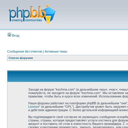
Вход
Сообщения без ответов
|
Активные темы
Список форумов
Заходя на форум “kezhma.com” (в дальнейшем «мы», «нас», «наш»,
пожалуйста, не заходите на форум “kezhma.com”. Мы оставляем за
правилам, чтобы быть в курсе всех изменений. Использование фо
Наши форумы работают на платформе phpBB (в дальнейшем “они”, “
License
” (в дальнейшем “GPL”). Дистрибутив может быть загружен 
и действия администрации. С более детальной информацией можн
Вы подтверждаете своё согласие не размещать сообщения оскорбит
страны, страны, которая предоставляет услуги хостинга для фор
аккаунт и поставить об этом в известность Вашего провайдера. С 
своему усмотрению переместить, закрыть, редактировать, или удал