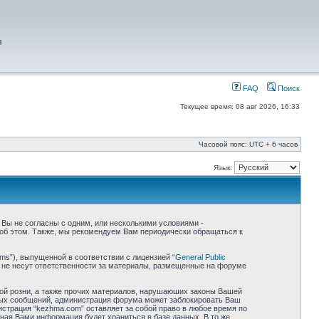
я
FAQ
Поиск
Текущее время: 08 авг 2026, 16:33
Часовой пояс: UTC + 6 часов
Язык:
 Вы не согласны с одним, или несколькими условиями -
 об этом. Также, мы рекомендуем Вам периодически обращаться к
ms”), выпущенной в соответствии с лицензией “
General Public
 не несут ответственности за материалы, размещенные на форуме
ной розни, а также прочих материалов, нарушаюших законы Вашей
бных сообщений, администрация форума может заблокировать Ваш
истрация “kezhma.com” оставляет за собой право в любое время по
нная Вами информация будет храниться в базе данных. В то же