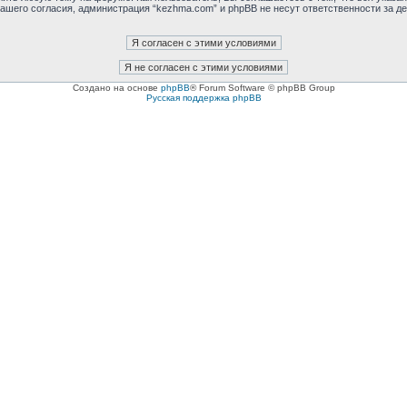
ашего согласия, администрация “kezhma.com” и phpBB не несут ответственности за де
Создано на основе
phpBB
® Forum Software © phpBB Group
Русская поддержка phpBB