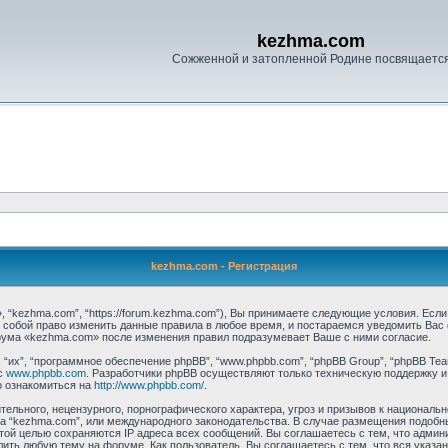
kezhma.com
Сожженной и затопленной Родине посвящаетс
kezhma.com - Регистрация
 “kezhma.com”, “https://forum.kezhma.com”), Вы принимаете следующие условия. Если
 собой право изменить данные правила в любое время, и постараемся уведомить Вас
рума «kezhma.com» после изменения правил подразумевает Ваше с ними согласие.
их”, “программное обеспечение phpBB”, “www.phpbb.com”, “phpBB Group”, “phpBB Tea
с
www.phpbb.com
. Разработчики phpBB осуществляют только техническую поддержку и
о ознакомиться на
http://www.phpbb.com/
.
ельного, нецензурного, порнографического характера, угроз и призывов к националь
ума “kezhma.com”, или международного законодательства. В случае размещения подо
этой целью сохраняются IP адреса всех сообщений. Вы соглашаетесь с тем, что админ
ить любую тему на форуме. Как пользователь, Вы соглашаетесь с тем, что вся указа