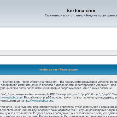
kezhma.com
Сожженной и затопленной Родине посвящаетс
kezhma.com - Регистрация
 “kezhma.com”, “https://forum.kezhma.com”), Вы принимаете следующие условия. Если
 собой право изменить данные правила в любое время, и постараемся уведомить Вас
рума «kezhma.com» после изменения правил подразумевает Ваше с ними согласие.
их”, “программное обеспечение phpBB”, “www.phpbb.com”, “phpBB Group”, “phpBB Tea
с
www.phpbb.com
. Разработчики phpBB осуществляют только техническую поддержку и
о ознакомиться на
http://www.phpbb.com/
.
ельного, нецензурного, порнографического характера, угроз и призывов к националь
ума “kezhma.com”, или международного законодательства. В случае размещения подо
этой целью сохраняются IP адреса всех сообщений. Вы соглашаетесь с тем, что админ
ить любую тему на форуме. Как пользователь, Вы соглашаетесь с тем, что вся указа