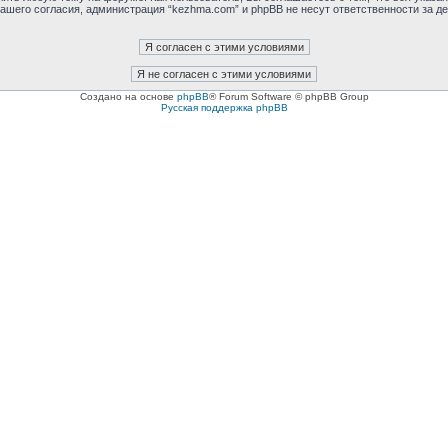
ашего согласия, администрация “kezhma.com” и phpBB не несут ответственности за де
Создано на основе
phpBB
® Forum Software © phpBB Group
Русская поддержка phpBB