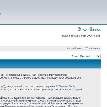
я
FAQ
Поиск
Текущее время: 08 авг 2026, 02:45
Часовой пояс: UTC + 6 часов
Язык:
 Вы не согласны с одним, или несколькими условиями -
 об этом. Также, мы рекомендуем Вам периодически обращаться к
ms”), выпущенной в соответствии с лицензией “
General Public
 не несут ответственности за материалы, размещенные на форуме
ной розни, а также прочих материалов, нарушаюших законы Вашей
бных сообщений, администрация форума может заблокировать Ваш
истрация “kezhma.com” оставляет за собой право в любое время по
нная Вами информация будет храниться в базе данных. В то же