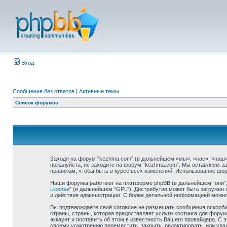
Вход
Сообщения без ответов
|
Активные темы
Список форумов
Заходя на форум “kezhma.com” (в дальнейшем «мы», «нас», «наш»,
пожалуйста, не заходите на форум “kezhma.com”. Мы оставляем за
правилам, чтобы быть в курсе всех изменений. Использование фо
Наши форумы работают на платформе phpBB (в дальнейшем “они”, “
License
” (в дальнейшем “GPL”). Дистрибутив может быть загружен 
и действия администрации. С более детальной информацией можн
Вы подтверждаете своё согласие не размещать сообщения оскорбит
страны, страны, которая предоставляет услуги хостинга для фор
аккаунт и поставить об этом в известность Вашего провайдера. С 
своему усмотрению переместить, закрыть, редактировать, или удал