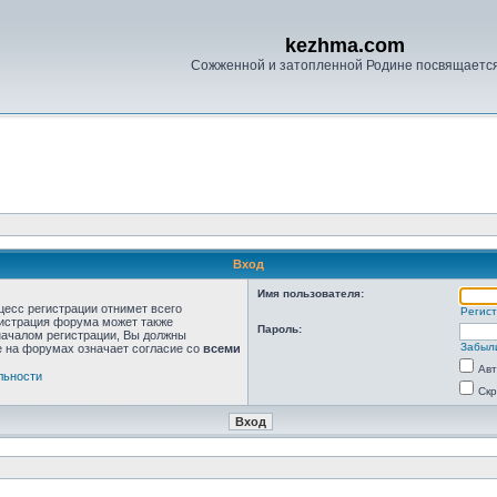
kezhma.com
Сожженной и затопленной Родине посвящаетс
Вход
Имя пользователя:
цесс регистрации отнимет всего
Регис
нистрация форума может также
Пароль:
началом регистрации, Вы должны
Забыл
е на форумах означает согласие со
всеми
Авт
льности
Скр