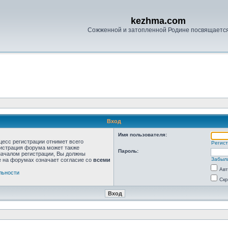
kezhma.com
Сожженной и затопленной Родине посвящаетс
Вход
Имя пользователя:
цесс регистрации отнимет всего
Регис
нистрация форума может также
Пароль:
началом регистрации, Вы должны
Забыл
е на форумах означает согласие со
всеми
Авт
льности
Скр